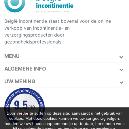
België Incontinentie staat bovenal voor de online
verkoop van incontinentie- en
verzorgingsproducten door
gezondheidsprofessionals.
MENU
ALGEMENE INFO
UW MENING
Door verder te surfen op deze site, aanvaardt u het gebruik van
cookies. Met deze cookies kunnen we uw surfgedrag volgen,
houden we uw boodschappenmandje up-to-date, herkennen we u
bij uw volgende bezoek, en beveiligen we uw verbinding.