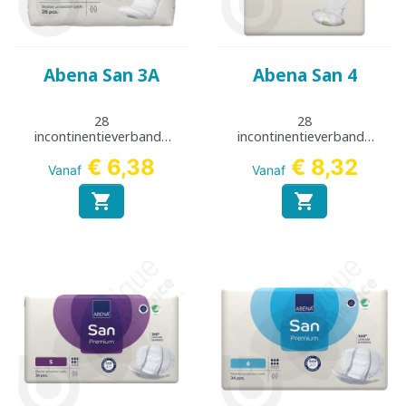
Abena San 3A
Abena San 4
28
28
incontinentieverbande
incontinentieverbande
n
n
€ 6,38
€ 8,32
Vanaf
Vanaf

