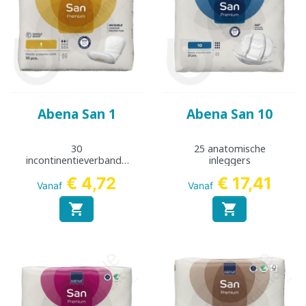
Abena San 1
Abena San 10
30
25 anatomische
incontinentieverbande
inleggers
n
€ 4,72
€ 17,41
Vanaf
Vanaf

