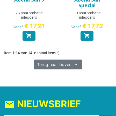
Special
28 anatomische
30 anatomische
inleggers
inleggers
€ 17,91
€ 17,72
Vanaf
Vanaf


Item 1-14 van 14 in totaal item(s)

Terug naar boven
NIEUWSBRIEF
mail