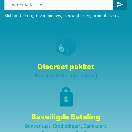
send
Blijf op de hoogte van nieuws, nieuwigheden, promoties enz.
Discreet pakket
Een uiterst discrete levering
Beveiligde Betaling
Bancontact, Kredietkaart, Bankkaart,