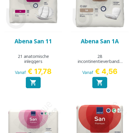
Abena San 11
Abena San 1A
21 anatomische
28
inleggers
incontinentieverbande
n
€ 17,78
€ 4,56
Vanaf
Vanaf

