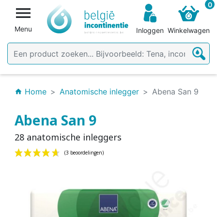
0

Menu
Inloggen
Winkelwagen
Home
Anatomische inlegger
Abena San 9
home
Abena San 9
28 anatomische inleggers
(3 beoordelingen)