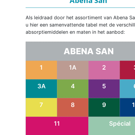
Abena San
Als leidraad door het assortiment van Abena Sa
u hier een samenvattende tabel met de verschil
absorptiemiddelen en maten in het aanbod:
ABENA SAN
1
1A
2
3A
4
5
7
8
9
11
Spécial