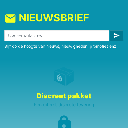
NIEUWSBRIEF
mail
send
Blijf op de hoogte van nieuws, nieuwigheden, promoties enz.
Discreet pakket
Een uiterst discrete levering