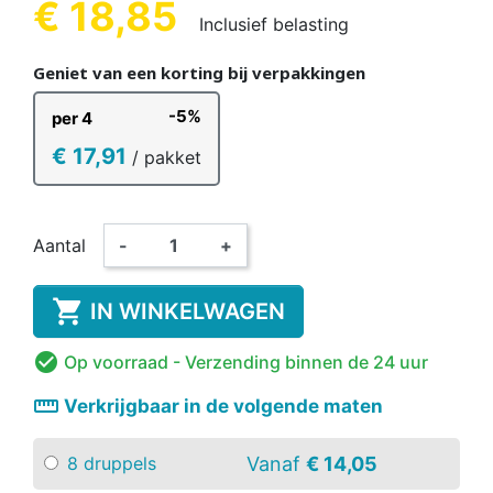
€ 18,85
Inclusief belasting
Geniet van een korting bij verpakkingen
-5%
per 4
€ 17,91
/ pakket
Aantal
-
+

IN WINKELWAGEN

Op voorraad
- Verzending binnen de 24 uur
straighten
Verkrijgbaar in de volgende maten
Vanaf
€ 14,05
8 druppels