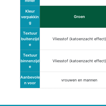
mmer
Kleur
Groen
verpakkin
g
Textuur
buitenzijd
Vliesstof (katoenzacht effect
e
Textuur
binnenzijd
Vliesstof (katoenzacht effect
e
Aanbevole
vrouwen en mannen
n voor