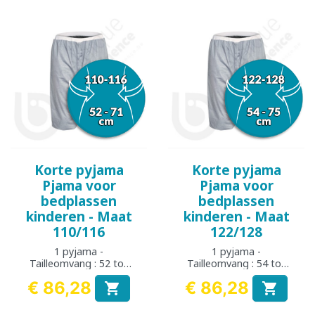
Korte pyjama
Korte pyjama
Pjama voor
Pjama voor
bedplassen
bedplassen
kinderen - Maat
kinderen - Maat
110/116
122/128
1 pyjama -
1 pyjama -
Tailleomvang : 52 tot
Tailleomvang : 54 tot
71 cm
75 cm
€ 86,28
€ 86,28


Prijs
Prijs