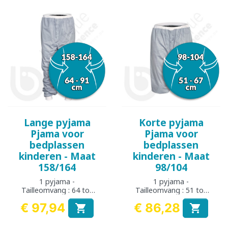
Lange pyjama
Korte pyjama
Pjama voor
Pjama voor
bedplassen
bedplassen
kinderen - Maat
kinderen - Maat
158/164
98/104
1 pyjama -
1 pyjama -
Tailleomvang : 64 tot
Tailleomvang : 51 tot
91 cm
67 cm
€ 97,94
€ 86,28


Prijs
Prijs