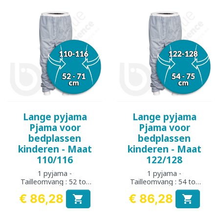
Lange pyjama
Lange pyjama
Pjama voor
Pjama voor
bedplassen
bedplassen
kinderen - Maat
kinderen - Maat
110/116
122/128
1 pyjama -
1 pyjama -
Tailleomvang : 52 tot
Tailleomvang : 54 tot
71 cm
75 cm
€ 86,28
€ 86,28


Prijs
Prijs