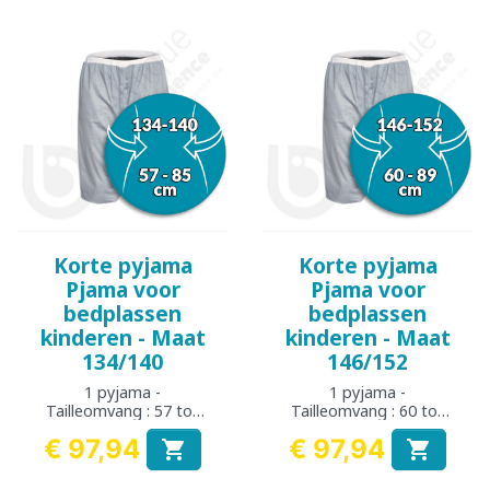
Korte pyjama
Korte pyjama
Pjama voor
Pjama voor
bedplassen
bedplassen
kinderen - Maat
kinderen - Maat
134/140
146/152
1 pyjama -
1 pyjama -
Tailleomvang : 57 tot
Tailleomvang : 60 tot
85 cm
89 cm
€ 97,94
€ 97,94


Prijs
Prijs