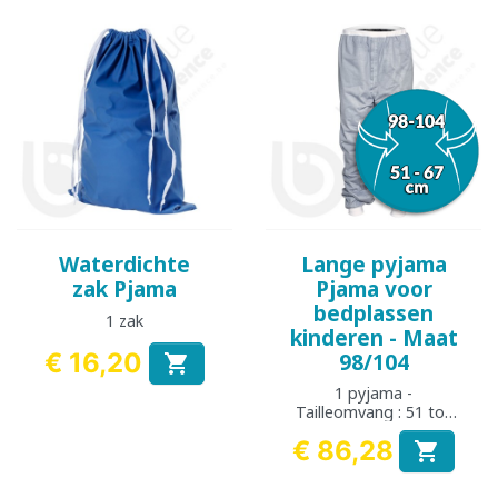
Waterdichte
Lange pyjama
zak Pjama
Pjama voor
bedplassen
1 zak
kinderen - Maat
€ 16,20
98/104

Prijs
1 pyjama -
Tailleomvang : 51 tot
67 cm
€ 86,28

Prijs