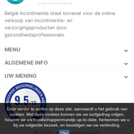
België Incontinentie staat bovenal voor de online
verkoop van incontinentie- en
verzorgingsproducten door
gezondheidsprofessionals.
MENU
ALGEMENE INFO
UW MENING
Door verder te surfen op deze site, aanvaardt u het gebruik van
cookies. Met deze cookies kunnen we uw surfgedrag volgen,
houden we uw boodschappenmandje up-to-date, herkennen we u
bij uw volgende bezoek, en beveiligen we uw verbinding.
© 2026 - België Incontinentie
Oké