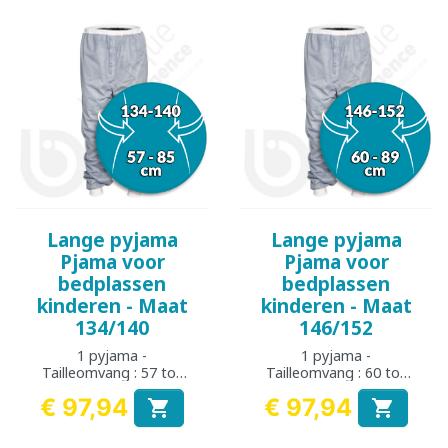
Lange pyjama
Lange pyjama
Pjama voor
Pjama voor
bedplassen
bedplassen
kinderen - Maat
kinderen - Maat
134/140
146/152
1 pyjama -
1 pyjama -
Tailleomvang : 57 tot
Tailleomvang : 60 tot
85 cm
89 cm
€ 97,94
€ 97,94


Prijs
Prijs