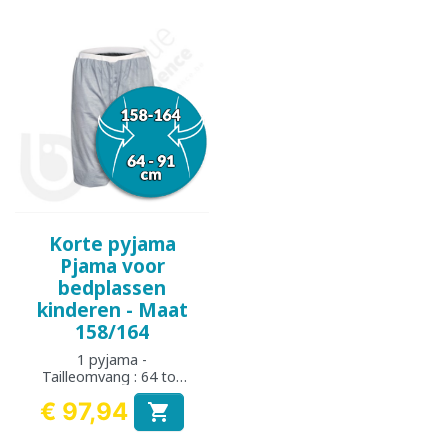
Korte pyjama
Pjama voor
bedplassen
kinderen - Maat
158/164
1 pyjama -
Tailleomvang : 64 tot
91 cm
€ 97,94

Prijs