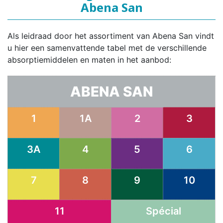
Abena San
Als leidraad door het assortiment van Abena San vindt
u hier een samenvattende tabel met de verschillende
absorptiemiddelen en maten in het aanbod:
ABENA SAN
1
1A
2
3
3A
4
5
6
7
8
9
10
11
Spécial