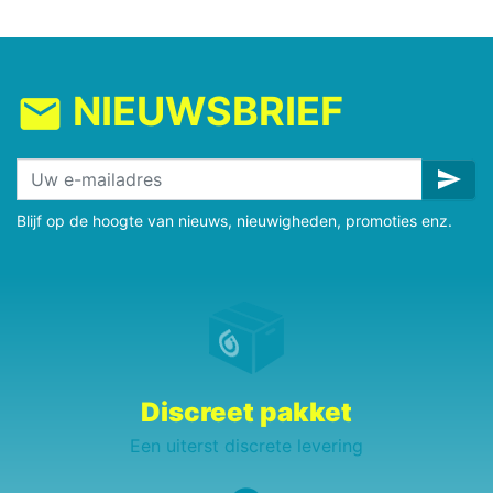
NIEUWSBRIEF
mail
send
Blijf op de hoogte van nieuws, nieuwigheden, promoties enz.
Discreet pakket
Een uiterst discrete levering