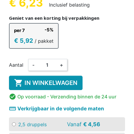
€ 6,23
Inclusief belasting
Geniet van een korting bij verpakkingen
-5%
per 7
€ 5,92
/ pakket
Aantal
-
+

IN WINKELWAGEN

Op voorraad
- Verzending binnen de 24 uur
straighten
Verkrijgbaar in de volgende maten
Vanaf
€ 4,56
2,5 druppels