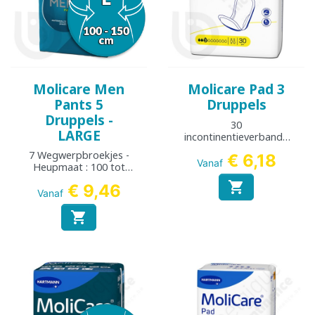
Molicare Men
Molicare Pad 3
Pants 5
Druppels
Druppels -
30
LARGE
incontinentieverbande
n
7 Wegwerpbroekjes -
€ 6,18
Vanaf
Heupmaat : 100 tot
150 cm

€ 9,46
Vanaf
