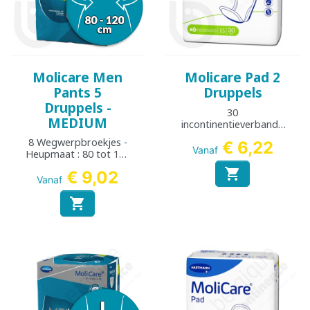
Molicare Men
Molicare Pad 2
Pants 5
Druppels
Druppels -
30
MEDIUM
incontinentieverbande
n
8 Wegwerpbroekjes -
€ 6,22
Vanaf
Heupmaat : 80 tot 120
cm

€ 9,02
Vanaf
