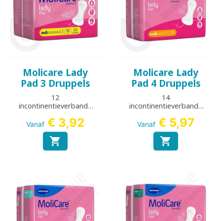
Molicare Lady
Molicare Lady
Pad 3 Druppels
Pad 4 Druppels
12
14
incontinentieverbande
incontinentieverbande
n
n
€ 3,92
€ 5,97
Vanaf
Vanaf

