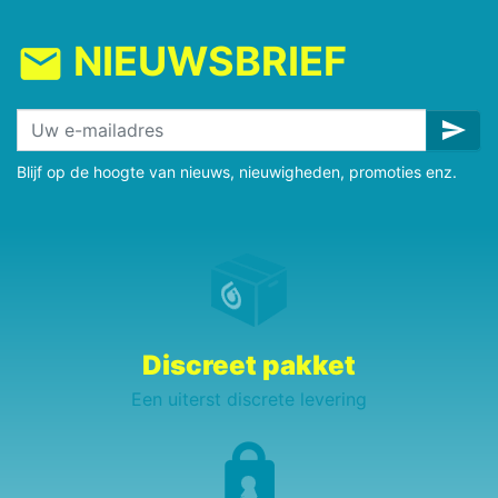
NIEUWSBRIEF
mail
send
Blijf op de hoogte van nieuws, nieuwigheden, promoties enz.
Discreet pakket
Een uiterst discrete levering