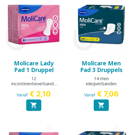
Molicare Lady
Molicare Men
Pad 1 Druppel
Pad 3 Druppels
12
14 men
incontinentieverbande
inlegverbanden
n
€ 2,10
€ 7,06
Vanaf
Vanaf

