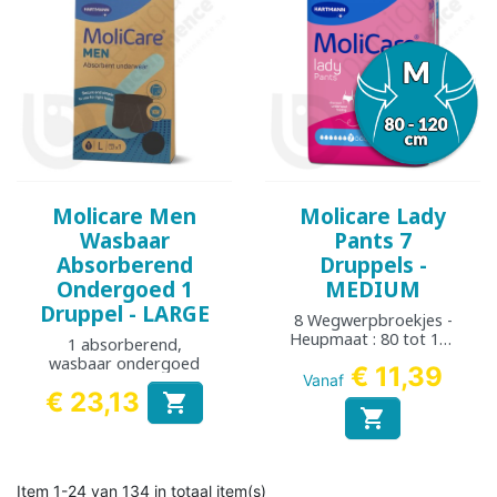
Molicare Men
Molicare Lady
Wasbaar
Pants 7
Absorberend
Druppels -
Ondergoed 1
MEDIUM
Druppel - LARGE
8 Wegwerpbroekjes -
Heupmaat : 80 tot 120
1 absorberend,
cm
wasbaar ondergoed
€ 11,39
Vanaf
€ 23,13

Prijs

Item 1-24 van 134 in totaal item(s)