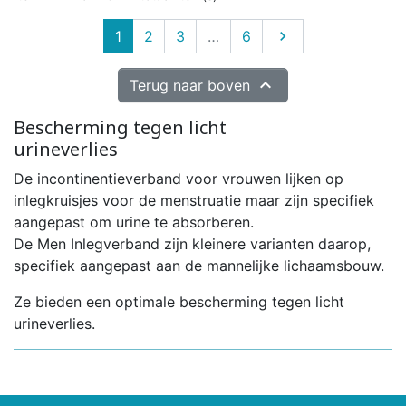
Volgende
1
2
3
…
6


Terug naar boven
Bescherming tegen licht
urineverlies
De incontinentieverband voor vrouwen lijken op
inlegkruisjes voor de menstruatie maar zijn specifiek
aangepast om urine te absorberen.
De Men Inlegverband zijn kleinere varianten daarop,
specifiek aangepast aan de mannelijke lichaamsbouw.
Ze bieden een optimale bescherming tegen licht
urineverlies.