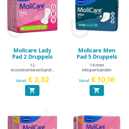
Molicare Lady
Molicare Men
Pad 2 Druppels
Pad 5 Druppels
12
14 men
incontinentieverbande
inlegverbanden
n
€ 3,32
€ 10,16
Vanaf
Vanaf

