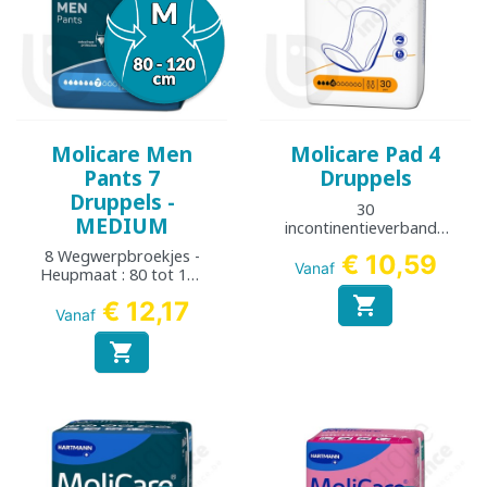
Molicare Men
Molicare Pad 4
Pants 7
Druppels
Druppels -
30
MEDIUM
incontinentieverbande
n
8 Wegwerpbroekjes -
€ 10,59
Vanaf
Heupmaat : 80 tot 120
cm

€ 12,17
Vanaf
