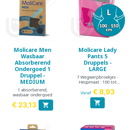
Molicare Men
Molicare Lady
Wasbaar
Pants 5
Absorberend
Druppels -
Ondergoed 1
LARGE
Druppel -
7 Wegwerpbroekjes -
MEDIUM
Heupmaat : 100 tot
150 cm
1 absorberend,
€ 8,93
Vanaf
wasbaar ondergoed

€ 23,13

Prijs