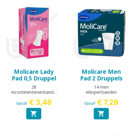
Molicare Lady
Molicare Men
Pad 0,5 Druppel
Pad 2 Druppels
28
14 men
incontinentieverbande
inlegverbanden
n
€ 3,46
€ 7,28
Vanaf
Vanaf

