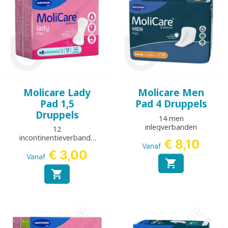
Molicare Lady
Molicare Men
Pad 1,5
Pad 4 Druppels
Druppels
14 men
inlegverbanden
12
incontinentieverbande
€ 8,10
n
Vanaf
€ 3,00
Vanaf

