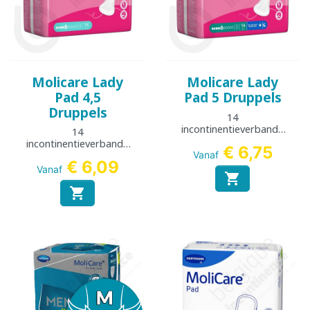
Molicare Lady
Molicare Lady
Pad 4,5
Pad 5 Druppels
Druppels
14
incontinentieverbande
14
n
incontinentieverbande
€ 6,75
n
Vanaf
€ 6,09
Vanaf

