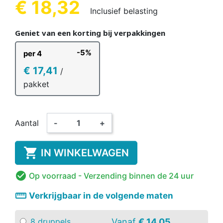
€ 18,32
Inclusief belasting
Geniet van een korting bij verpakkingen
-5%
per 4
€ 17,41
/
pakket
Aantal
-
+

IN WINKELWAGEN

Op voorraad
- Verzending binnen de 24 uur
straighten
Verkrijgbaar in de volgende maten
Vanaf
€ 14,05
8 druppels