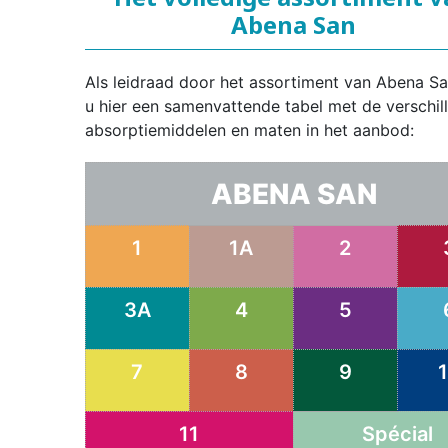
Abena San
Als leidraad door het assortiment van Abena Sa
u hier een samenvattende tabel met de verschil
absorptiemiddelen en maten in het aanbod:
ABENA SAN
1
1A
2
3A
4
5
7
8
9
11
Spécial