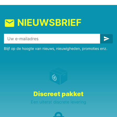
NIEUWSBRIEF
mail
send
Blijf op de hoogte van nieuws, nieuwigheden, promoties enz.
Discreet pakket
Een uiterst discrete levering