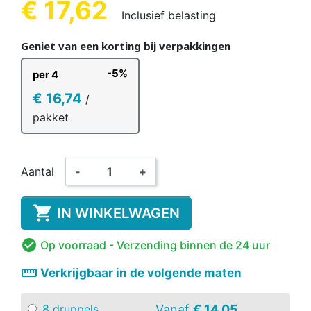
€ 17,62
Inclusief belasting
Geniet van een korting bij verpakkingen
-5%
per 4
€ 16,74
/
pakket
Aantal
-
+

IN WINKELWAGEN

Op voorraad
- Verzending binnen de 24 uur
straighten
Verkrijgbaar in de volgende maten
Vanaf
€ 14,05
8 druppels