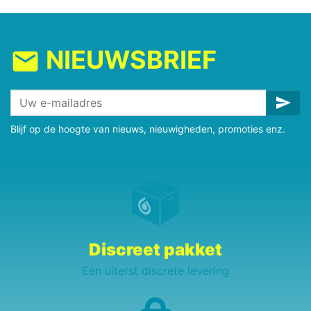
NIEUWSBRIEF
mail
send
Blijf op de hoogte van nieuws, nieuwigheden, promoties enz.
Discreet pakket
Een uiterst discrete levering