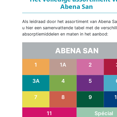
Abena San
Als leidraad door het assortiment van Abena Sa
u hier een samenvattende tabel met de verschil
absorptiemiddelen en maten in het aanbod:
ABENA SAN
1
1A
2
3A
4
5
7
8
9
11
Spécial