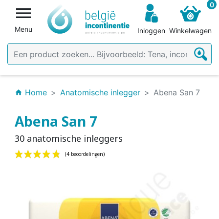
0

Menu
Inloggen
Winkelwagen
Home
Anatomische inlegger
Abena San 7
home
Abena San 7
30 anatomische inleggers
(4 beoordelingen)