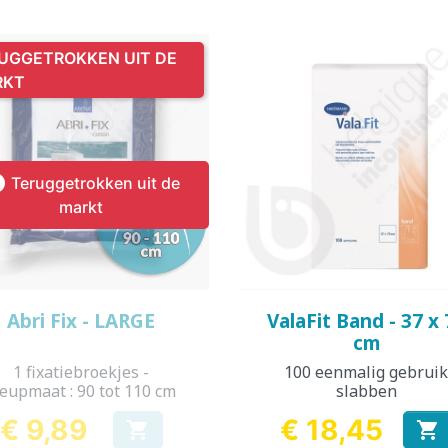
UGGETROKKEN UIT DE
RKT

Teruggetrokken uit de
markt
Snel bekijken
Snel bekijken


Abri Fix - LARGE
ValaFit Band - 37 x 
cm
1 fixatiebroekjes -
100 eenmalig gebrui
eupmaat : 90 tot 110 cm
slabben
€ 9,89
€ 18,45


Prijs
Prijs