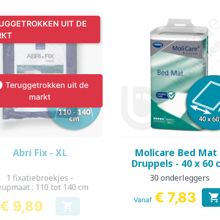
REN
KINDEREN
VOLWA
KIN
UGGETROKKEN UIT DE
RKT
KKER &
DESINFECTIE VAN
VOEDINGS

Teruggetrokken uit de
KINDEREN
ORANT
AMA
WASBARE LUIER
HANDEN EN
ROMPERTJE
PYJAMA 
ON
markt
OPPERVLAKKEN
KINDEREN
Snel bekijken
Snel bekijken


Abri Fix - XL
Molicare Bed Mat
Druppels - 40 x 60 
1 fixatiebroekjes -
30 onderleggers
upmaat : 110 tot 140 cm
€ 7,83
Vanaf
€ 9,89

Prijs