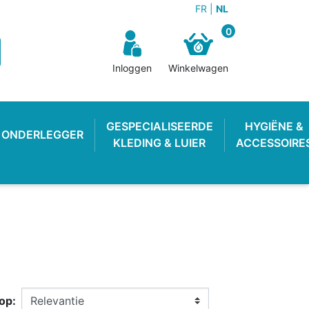
FR
NL
0
Inloggen
Winkelwagen
GESPECIALISEERDE
HYGIËNE &
ONDERLEGGER
KLEDING & LUIER
ACCESSOIRE
N BROEKJE
E LUIER
WEKKER
OEFENBROEKJE
LUIEREMMER
ZWEMLUIER
op: