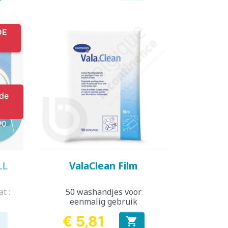
DE
 de
Snel bekijken

LL
ValaClean Film
t :
50 washandjes voor
eenmalig gebruik
€ 5,81


Prijs