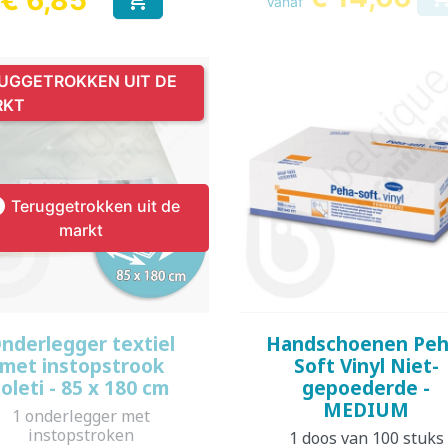
Vanaf
Prijs
UGGETROKKEN UIT DE
RKT

Teruggetrokken uit de
markt
Snel bekijken
Snel bekijken


nderlegger textiel
Handschoenen Peh
met instopstrook
Soft Vinyl Niet-
Joleti - 85 x 180 cm
gepoederde -
MEDIUM
1 onderlegger met
instopstroken
1 doos van 100 stuks