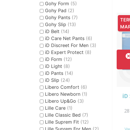
Gohy Form
(5)
Gohy Pad
(2)
Gohy Pants
(7)
TER
Gohy Slip
(13)
MA
iD Belt
(14)
iD Care Net Pants
(6)
iD Discreet For Men
(3)
iD Expert Protect
(8)
iD Form
(12)
iD Light
(8)
iD Pants
(14)
iD Slip
(24)
Libero Comfort
(6)
Libero Newborn
(1)
iD
Libero Up&Go
(3)
Lille Care
(1)
28
Lille Classic Bed
(7)
Lille Suprem Fit
(12)
Lille Suprem For Men
(2)
Va