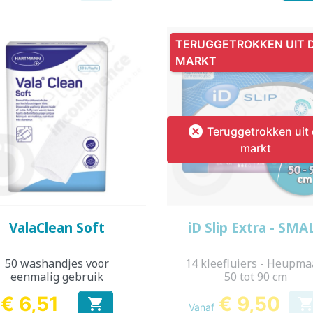
TERUGGETROKKEN UIT 
MARKT

Teruggetrokken uit
markt
Snel bekijken
Snel bekijken


ValaClean Soft
iD Slip Extra - SMA
50 washandjes voor
14 kleefluiers - Heupmaa
eenmalig gebruik
50 tot 90 cm
€ 6,51
€ 9,50

Vanaf
Prijs