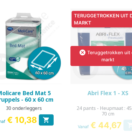
TERUGGETROKKEN UIT 
MARKT

Teruggetrokken uit
markt
Snel bekijken
Snel bekijken


olicare Bed Mat 5
Abri Flex 1 - XS
ruppels - 60 x 60 cm
30 onderleggers
24 pants - Heupmaat : 45
70 cm
€ 10,38

naf
€ 44,67
Vanaf