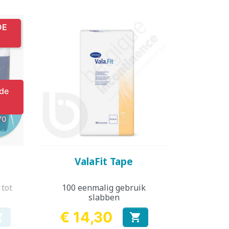
DE
 de
Snel bekijken

ValaFit Tape
 tot
100 eenmalig gebruik
slabben
€ 14,30


Prijs