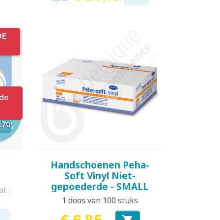
DE
 de
Snel bekijken

Handschoenen Peha-
Soft Vinyl Niet-
gepoederde - SMALL
t :
1 doos van 100 stuks
€ 6,85

