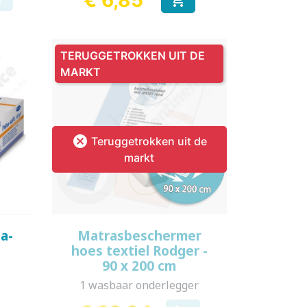
Prijs
TERUGGETROKKEN UIT DE
MARKT

Teruggetrokken uit de
markt
Snel bekijken

a-
Matrasbeschermer
hoes textiel Rodger -
90 x 200 cm
1 wasbaar onderlegger