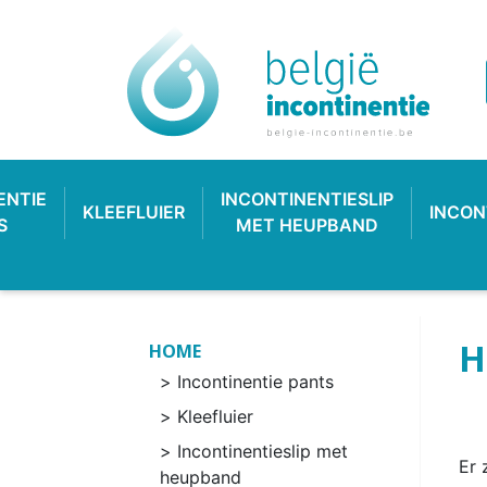
ENTIE
INCONTINENTIESLIP
KLEEFLUIER
INCON
S
MET HEUPBAND
H
HOME
Incontinentie pants
Kleefluier
Incontinentieslip met
Er 
INCONTINENTIEVERBAND
HYGIËNE & VERZORGING
PLASTIC BROEKJE
KLASSIEKE LUIER
INCONTINEN
KATOENEN
PULL-UP
SL
heupband