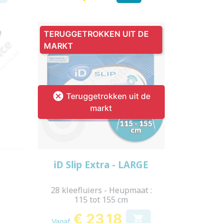
TERUGGETROKKEN UIT DE
MARKT

Teruggetrokken uit de
markt
Snel bekijken

l
iD Slip Extra - LARGE
28 kleefluiers - Heupmaat :
115 tot 155 cm
€ 23,18

Vanaf