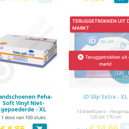
Prijs
TERUGGETROKKEN UIT 
MARKT

Teruggetrokken uit
markt
Snel bekijken
Snel bekijken


andschoenen Peha-
iD Slip Extra - XL
Soft Vinyl Niet-
gepoederde - XL
14 kleefluiers - Heupmaa
120 tot 170 cm
1 doos van 100 stuks
€ 14,66
€ 6,85
