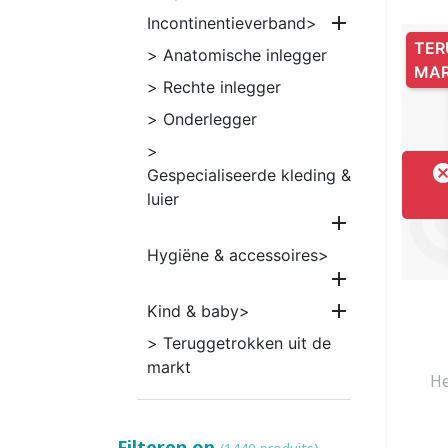
VROUWEN
HE

Incontinentieverband
TER
Anatomische inlegger
MA
Rechte inlegger
Onderlegger
CONTINENTIEHULP
ONTVLE
Gespecialiseerde kleding &
ZWEMLUIER KINDEREN
ZWEMKLEDING
ZWEMPAK 
DEOD
PYJ
luier

Hygiëne & accessoires


Kind & baby
Teruggetrokken uit de
markt
He
HYGIËNE & VERZORGING
KINDEREN
Filteren op