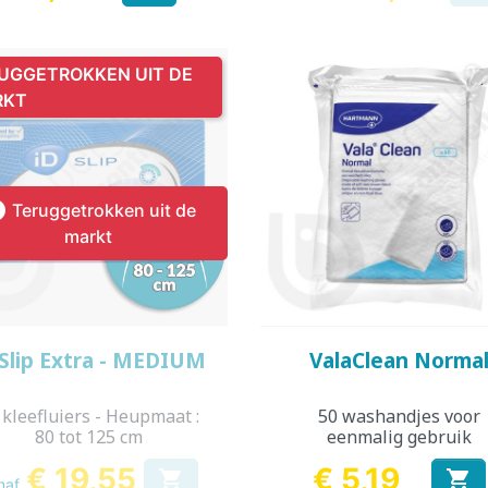
UGGETROKKEN UIT DE
RKT

Teruggetrokken uit de
markt
Snel bekijken
Snel bekijken


 Slip Extra - MEDIUM
ValaClean Norma
 kleefluiers - Heupmaat :
50 washandjes voor
80 tot 125 cm
eenmalig gebruik
€ 19,55
€ 5,19


naf