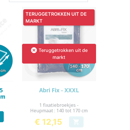
SSENEN
DEREN
TERUGGETROKKEN UIT DE
MARKT
SUPPLEMENT

Teruggetrokken uit de
KINDEREN
ESIE
PLASWEKKER KINDEREN
ANTISLIPKOUS
markt
Snel bekijken

 5
Abri Fix - XXXL
cm
1 fixatiebroekjes -
Heupmaat : 140 tot 170 cm

€ 12,15

Prijs