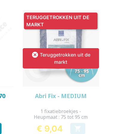
TERUGGETROKKEN UIT DE
MARKT

Teruggetrokken uit de
markt
Snel bekijken

70
Abri Fix - MEDIUM
k
1 fixatiebroekjes -
Heupmaat : 75 tot 95 cm
€ 9,04

Prijs