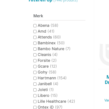
(1440 produits)
Merk
Abena
(58)
Amd
(41)
Attends
(60)
Bambinex
(50)
Bambo Nature
(7)
Cleanis
(4)
Forsite
(2)
Gcare
(12)
Gohy
(58)
M
Hartmann
(154)
D
Janibell
(4)
Joleti
(1)
Libero
(15)
Va
Lille Healthcare
(42)
Ontex iD
(97)