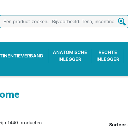
ANATOMISCHE
RECHTE
TINENTIEVERBAND
INLEGGER
INLEGGER
ome
zijn 1440 producten.
TIEVERBAND
 BROEKJE
-LUIER
AB
ONDERZOEKSHANDSCHOEN
PLASTIC BROEKJE
FIXATIEBROEKJE
KATOENE
WASBAR
PLAS
Sorteer 