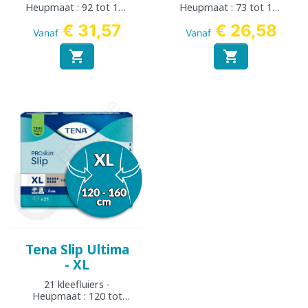
Heupmaat : 92 tot 144
Heupmaat : 73 tot 122
cm
cm
€ 31,57
€ 26,58
Vanaf
Vanaf


Tena Slip Ultima
- XL
21 kleefluiers -
Heupmaat : 120 tot
160 cm