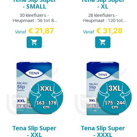
- SMALL
- XL
30 kleefluiers -
28 kleefluiers -
Heupmaat : 56 tot 85
Heupmaat : 120 tot
cm
160 cm
€ 21,87
€ 31,28
Vanaf
Vanaf


Tena Slip Super
Tena Slip Super
- XXL
- XXXL