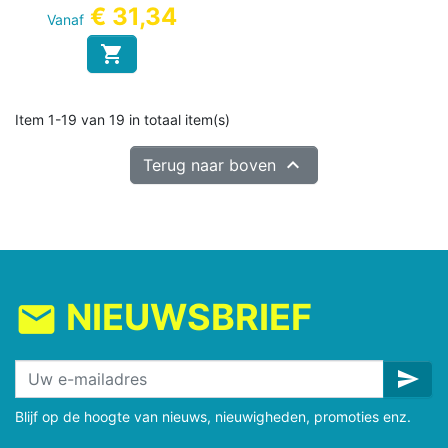
€ 31,34
Vanaf

Item 1-19 van 19 in totaal item(s)

Terug naar boven
NIEUWSBRIEF
mail
send
Blijf op de hoogte van nieuws, nieuwigheden, promoties enz.