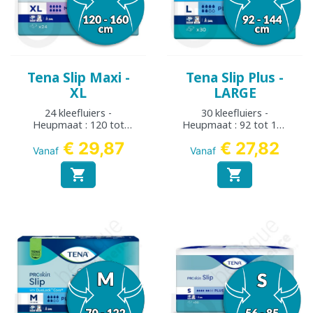
Tena Slip Maxi -
Tena Slip Plus -
XL
LARGE
24 kleefluiers -
30 kleefluiers -
Heupmaat : 120 tot
Heupmaat : 92 tot 144
160 cm
cm
€ 29,87
€ 27,82
Vanaf
Vanaf

