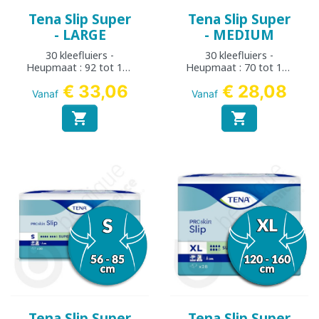
Tena Slip Super
Tena Slip Super
- LARGE
- MEDIUM
30 kleefluiers -
30 kleefluiers -
Heupmaat : 92 tot 150
Heupmaat : 70 tot 122
cm
cm
€ 33,06
€ 28,08
Vanaf
Vanaf


Tena Slip Super
Tena Slip Super