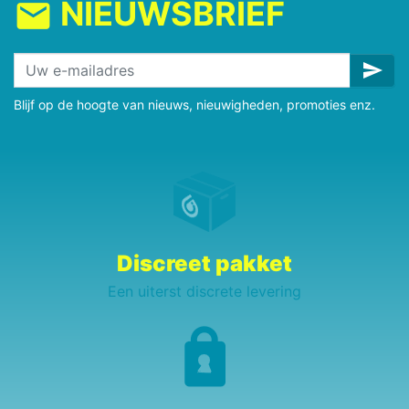
NIEUWSBRIEF
mail
send
Blijf op de hoogte van nieuws, nieuwigheden, promoties enz.
Discreet pakket
Een uiterst discrete levering