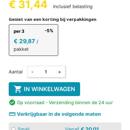
€ 31,44
Inclusief belasting
Geniet van een korting bij verpakkingen
-5%
per 3
€ 29,87
/
pakket
Aantal
-
+

IN WINKELWAGEN

Op voorraad
- Verzending binnen de 24 uur
straighten
Verkrijgbaar in de volgende maten
Vanaf
€ 20,01
Small