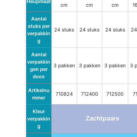
Heupmaat
cm
cm
cm
1
Aantal
stuks per
24 stuks
24 stuks
24 stuks
24
verpakkin
g
Aantal
verpakkin
3 pakken
3 pakken
3 pakken
3 
gen per
doos
Artikelnu
710824
712400
712500
7
mmer
Kleur
Zachtpaars
verpakkin
g