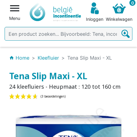
0

Menu
Inloggen
Winkelwagen
Home
Kleefluier
Tena Slip Maxi - XL
home
Tena Slip Maxi - XL
24 kleefluiers - Heupmaat : 120 tot 160 cm
(3 beoordelingen)