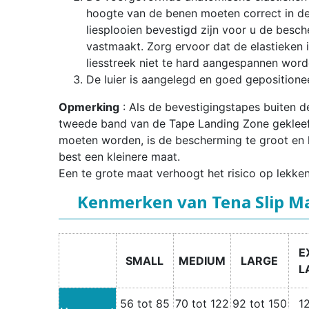
hoogte van de benen moeten correct in d
liesplooien bevestigd zijn voor u de besc
vastmaakt. Zorg ervoor dat de elastieken 
liesstreek niet te hard aangespannen word
De luier is aangelegd en goed gepositione
Opmerking
: Als de bevestigingstapes buiten d
tweede band van de Tape Landing Zone geklee
moeten worden, is de bescherming te groot en 
best een kleinere maat.
Een te grote maat verhoogt het risico op lekken
Kenmerken van Tena Slip M
E
SMALL
MEDIUM
LARGE
L
56 tot 85
70 tot 122
92 tot 150
1