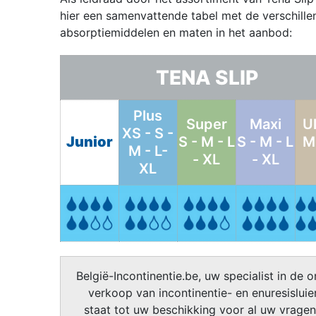
hier een samenvattende tabel met de verschille
absorptiemiddelen en maten in het aanbod:
TENA SLIP
Plus
Super
Maxi
U
XS - S -
Junior
S - M - L
S - M - L
M 
M - L-
- XL
- XL
XL
België-Incontinentie.be, uw specialist in de o
verkoop van incontinentie- en enuresisluier
staat tot uw beschikking voor al uw vragen