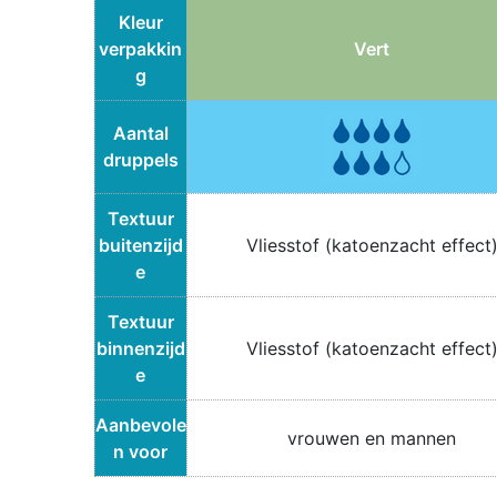
Kleur
verpakkin
Vert
g
Aantal
druppels
Textuur
buitenzijd
Vliesstof (katoenzacht effect
e
Textuur
binnenzijd
Vliesstof (katoenzacht effect
e
Aanbevole
vrouwen en mannen
n voor