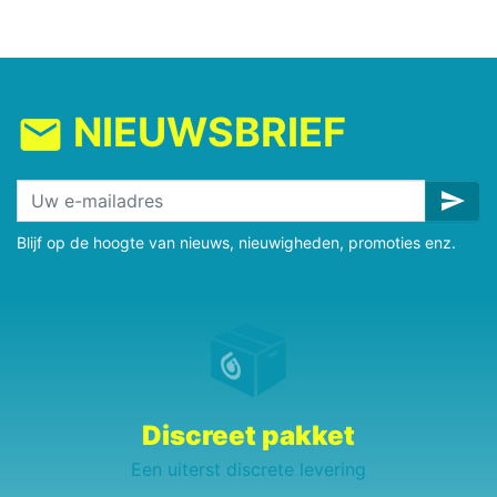
NIEUWSBRIEF
mail
send
Blijf op de hoogte van nieuws, nieuwigheden, promoties enz.
Discreet pakket
Een uiterst discrete levering