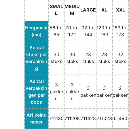
SMAL
MEDIU
LARGE
XL
XXL
L
M
Heupmaat
56 tot
70 tot
92 tot
120 tot
163 tot
(cm)
85
122
144
163
178
Aantal
stuks per
30
30
28
28
32
verpakkin
stuks
stuks
stuks
stuks
stuks
g
Aantal
3
3
verpakkin
3
3
2
pakke
pakke
gen per
pakken
pakken
pakken
n
n
doos
Artikelnu
711130
711208
711428
711023
61490
mmer