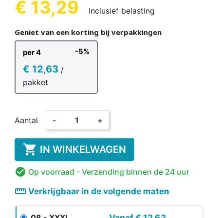
€ 13,29
Inclusief belasting
Geniet van een korting bij verpakkingen
-5%
per 4
€ 12,63
/
pakket
Aantal
-
+

IN WINKELWAGEN

Op voorraad
- Verzending binnen de 24 uur
straighten
Verkrijgbaar in de volgende maten
Vanaf
€ 12,63
08 - XXXL