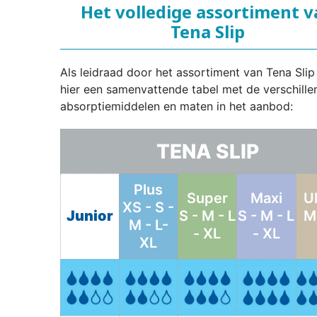
Het volledige assortiment 
Tena Slip
Als leidraad door het assortiment van Tena Slip
hier een samenvattende tabel met de verschille
absorptiemiddelen en maten in het aanbod:
TENA SLIP
Plus
Super
Maxi
U
XS - S -
Junior
S - M - L
S - M - L
M 
M - L-
- XL
- XL
XL