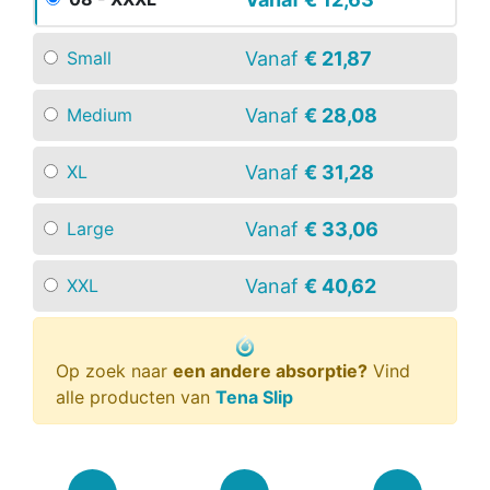
Vanaf
€ 21,87
Small
Vanaf
€ 28,08
Medium
Vanaf
€ 31,28
XL
Vanaf
€ 33,06
Large
Vanaf
€ 40,62
XXL
Op zoek naar
een andere absorptie?
Vind
alle producten van
Tena Slip