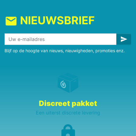
NIEUWSBRIEF
mail
send
Blijf op de hoogte van nieuws, nieuwigheden, promoties enz.
Discreet pakket
Een uiterst discrete levering