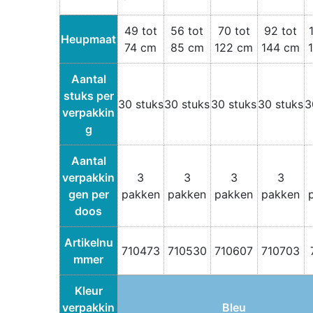
49 tot
56 tot
70 tot
92 tot
Heupmaat
74 cm
85 cm
122 cm
144 cm
Aantal
stuks per
30 stuks
30 stuks
30 stuks
30 stuks
3
verpakkin
g
Aantal
verpakkin
3
3
3
3
gen per
pakken
pakken
pakken
pakken
doos
Artikelnu
710473
710530
710607
710703
mmer
Kleur
verpakkin
Bleu