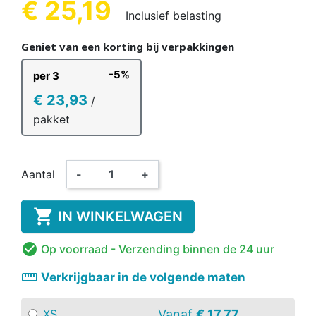
€ 25,19
Inclusief belasting
Geniet van een korting bij verpakkingen
-5%
per 3
€ 23,93
/
pakket
Aantal
-
+

IN WINKELWAGEN

Op voorraad
- Verzending binnen de 24 uur
straighten
Verkrijgbaar in de volgende maten
Vanaf
€ 17,77
XS