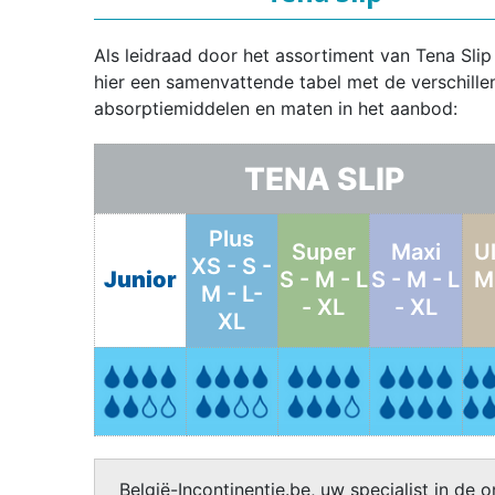
Als leidraad door het assortiment van Tena Slip
hier een samenvattende tabel met de verschille
absorptiemiddelen en maten in het aanbod:
TENA SLIP
Plus
Super
Maxi
U
XS - S -
Junior
S - M - L
S - M - L
M 
M - L-
- XL
- XL
XL
België-Incontinentie.be, uw specialist in de o