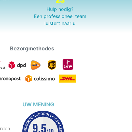
23
Hulp nodig?
Een professioneel team
luistert naar u
Bezorgmethodes
UW MENING
rden