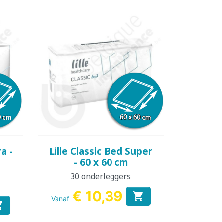
Snel bekijken

ra -
Lille Classic Bed Super
- 60 x 60 cm
30 onderleggers
€ 10,39

Vanaf
