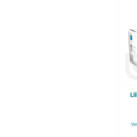
Li
Va