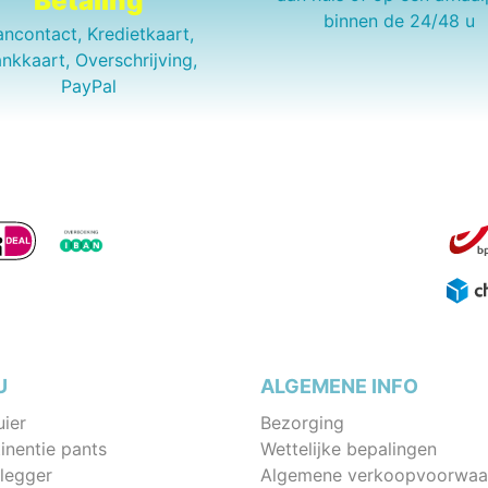
Betaling
binnen de 24/48 u
ancontact, Kredietkaart,
nkkaart, Overschrijving,
PayPal
U
ALGEMENE INFO
uier
Bezorging
inentie pants
Wettelijke bepalingen
legger
Algemene verkoopvoorwaa