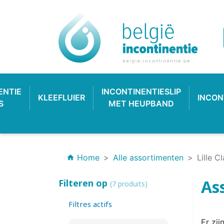
ENTIE
INCONTINENTIESLIP
KLEEFLUIER
INCON
S
MET HEUPBAND
Home
Alle assortimenten
Lille C
home
Ass
Filteren op
(7 produits)
Filtres actifs
INCONTINENTIEVERBAND
HYGIËNE & VERZORGING
PLASTIC BROEKJE
KLASSIEKE LUIER
INCONTINEN
KATOENEN
PULL-UP
SL
Er zij