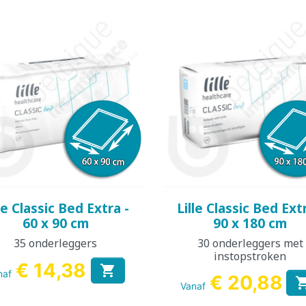
Snel bekijken
Snel bekijken


le Classic Bed Extra -
Lille Classic Bed Ext
60 x 90 cm
90 x 180 cm
35 onderleggers
30 onderleggers met
instopstroken
€ 14,38

naf
€ 20,88
Vanaf