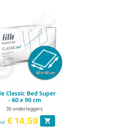
Snel bekijken

lle Classic Bed Super
- 60 x 90 cm
30 onderleggers
€ 14,59

naf