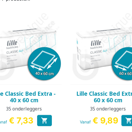
REN
KINDEREN
VOLWA
KIN
KKER &
DESINFECTIE VAN
VOEDINGS
KINDEREN
ORANT
AMA
WASBARE LUIER
HANDEN EN
ROMPERTJE
PYJAMA 
ON
OPPERVLAKKEN
KINDEREN
Snel bekijken
Snel bekijken


le Classic Bed Extra -
Lille Classic Bed Ext
40 x 60 cm
60 x 60 cm
35 onderleggers
35 onderleggers
€ 7,33
€ 9,89

anaf
Vanaf