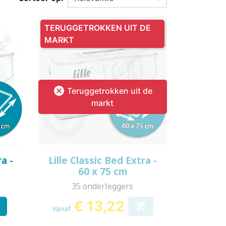
SSENEN
DEREN
TERUGGETROKKEN UIT DE
MARKT
SUPPLEMENT

Teruggetrokken uit de
KINDEREN
ESIE
PLASWEKKER KINDEREN
ANTISLIPKOUS
markt
Snel bekijken

ra -
Lille Classic Bed Extra -
60 x 75 cm
35 onderleggers
€ 13,22


Vanaf