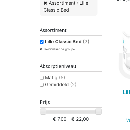
Assortiment : Lille
VROUWEN
HE
Classic Bed
Assortiment
Lille Classic Bed
(7)
CONTINENTIEHULP
ONTVLE
Réinitialiser ce groupe
ZWEMLUIER KINDEREN
ZWEMKLEDING
ZWEMPAK 
DEOD
PYJ
Absorptieniveau
Matig
(5)
Gemiddeld
(2)
Lil
Prijs
HYGIËNE & VERZORGING
KINDEREN
€ 7,00 - € 22,00
V