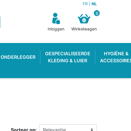
FR
NL
0
Inloggen
Winkelwagen
GESPECIALISEERDE
HYGIËNE &
ONDERLEGGER
KLEDING & LUIER
ACCESSOIRE
N BROEKJE
E LUIER
WEKKER
OEFENBROEKJE
LUIEREMMER
ZWEMLUIER
Sorteer op: