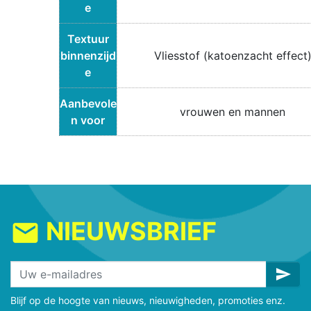
e
Textuur
binnenzijd
Vliesstof (katoenzacht effect
e
Aanbevole
vrouwen en mannen
n voor
NIEUWSBRIEF
mail
send
Blijf op de hoogte van nieuws, nieuwigheden, promoties enz.