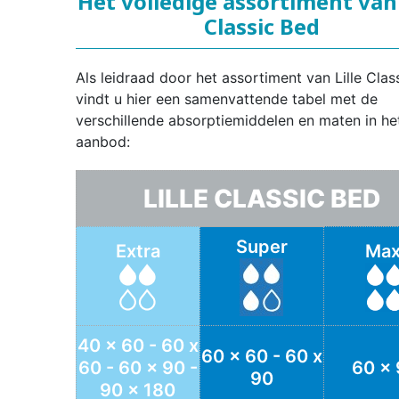
Het volledige assortiment van 
Classic Bed
Als leidraad door het assortiment van Lille Clas
vindt u hier een samenvattende tabel met de
verschillende absorptiemiddelen en maten in he
aanbod:
LILLE CLASSIC BED
Super
Extra
Max
40 x 60 - 60 x
60 x 60 - 60 x
60 - 60 x 90 -
60 x
90
90 x 180