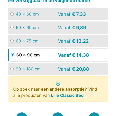
straighten
Verkrijgbaar in de volgende maten
Vanaf
€ 7,33
40 x 60 cm
Vanaf
€ 9,89
60 x 60 cm
Vanaf
€ 13,22
60 x 75 cm
Vanaf
€ 14,38
60 x 90 cm
Vanaf
€ 20,88
90 x 180 cm
Op zoek naar
een andere absorptie?
Vind
alle producten van
Lille Classic Bed