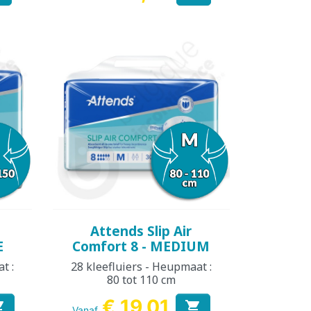
Snel bekijken

Attends Slip Air
E
Comfort 8 - MEDIUM
t :
28 kleefluiers - Heupmaat :
80 tot 110 cm
€ 19,01


Vanaf