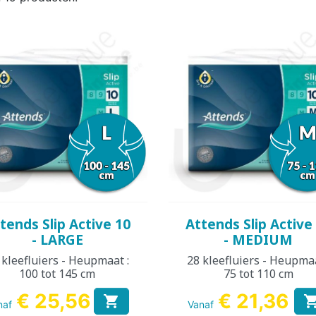
REN
KINDEREN
VOLWA
KIN
KKER &
DESINFECTIE VAN
VOEDINGS
KINDEREN
ORANT
AMA
WASBARE LUIER
HANDEN EN
ROMPERTJE
PYJAMA 
ON
OPPERVLAKKEN
KINDEREN
Snel bekijken
Snel bekijken


tends Slip Active 10
Attends Slip Active
- LARGE
- MEDIUM
 kleefluiers - Heupmaat :
28 kleefluiers - Heupmaa
100 tot 145 cm
75 tot 110 cm
€ 25,56
€ 21,36

naf
Vanaf