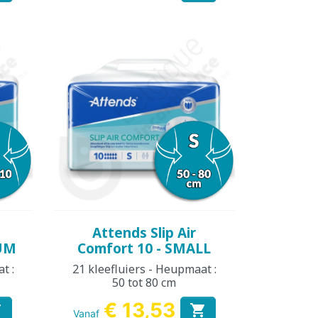
Snel bekijken

Attends Slip Air
IUM
Comfort 10 - SMALL
t :
21 kleefluiers - Heupmaat :
50 tot 80 cm
€ 13,53


Vanaf