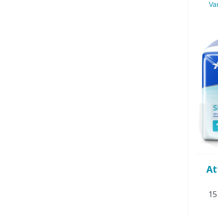
Va
At
15