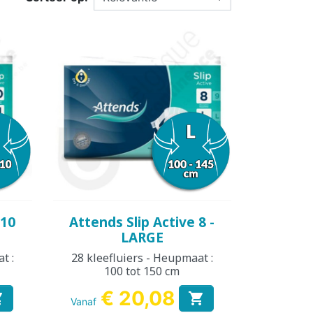
SSENEN
DEREN
SUPPLEMENT
KINDEREN
ESIE
PLASWEKKER KINDEREN
ANTISLIPKOUS
Snel bekijken

 10
Attends Slip Active 8 -
LARGE
t :
28 kleefluiers - Heupmaat :
100 tot 150 cm
€ 20,08


Vanaf