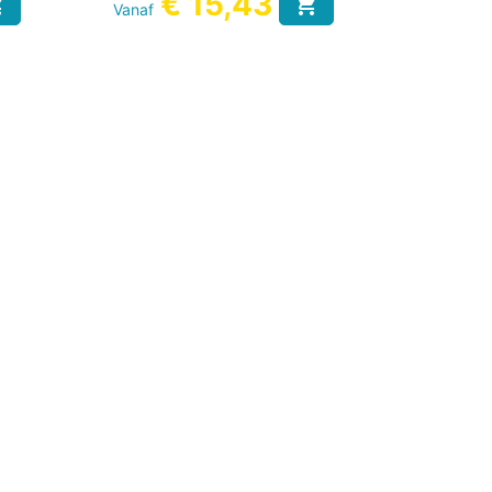
€ 15,43


Vanaf