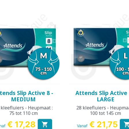
Snel bekijken
Snel bekijken


tends Slip Active 8 -
Attends Slip Active 
MEDIUM
LARGE
 kleefluiers - Heupmaat :
28 kleefluiers - Heupmaa
75 tot 110 cm
100 tot 145 cm
€ 17,28
€ 21,75

naf
Vanaf