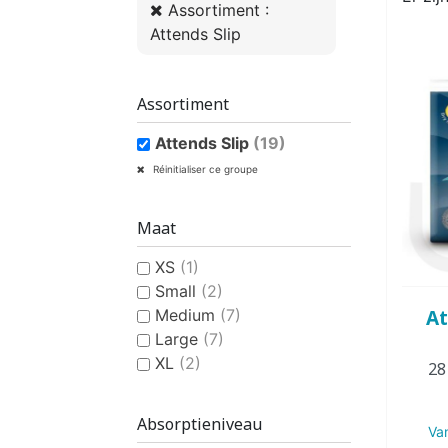
Assortiment :
VROUWEN
HE
Attends Slip
Assortiment
Attends Slip
(19)
CONTINENTIEHULP
ONTVLE
Réinitialiser ce groupe
ZWEMLUIER KINDEREN
ZWEMKLEDING
ZWEMPAK 
DEOD
PYJ
Maat
XS
(1)
Small
(2)
Medium
(7)
At
Large
(7)
XL
(2)
28
HYGIËNE & VERZORGING
KINDEREN
Absorptieniveau
Va