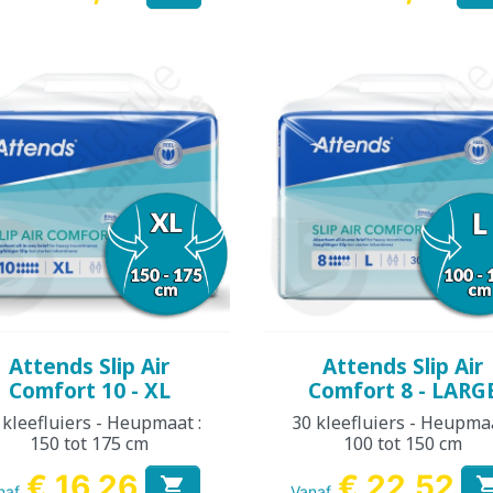
Snel bekijken
Snel bekijken


Attends Slip Air
Attends Slip Air
Comfort 10 - XL
Comfort 8 - LARG
 kleefluiers - Heupmaat :
30 kleefluiers - Heupmaa
150 tot 175 cm
100 tot 150 cm
€ 16,26
€ 22,52

naf
Vanaf