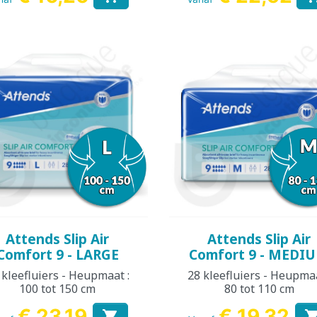
Snel bekijken
Snel bekijken


Attends Slip Air
Attends Slip Air
Comfort 9 - LARGE
Comfort 9 - MEDI
 kleefluiers - Heupmaat :
28 kleefluiers - Heupmaa
100 tot 150 cm
80 tot 110 cm
€ 23,19
€ 19,32
