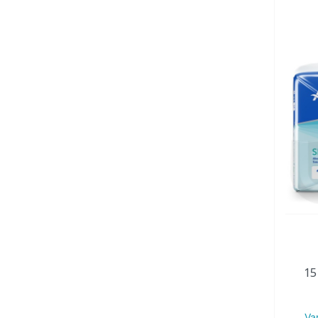
15
Va