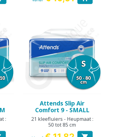
Snel bekijken

Attends Slip Air
UM
Comfort 9 - SMALL
t :
21 kleefluiers - Heupmaat :
50 tot 85 cm
€ 11,82

