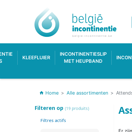
ENTIE
INCONTINENTIESLIP
KLEEFLUIER
INCON
S
MET HEUPBAND
Home
Alle assortimenten
Attends
home
As
Filteren op
(19 produits)
Filtres actifs
INCONTINENTIEVERBAND
HYGIËNE & VERZORGING
PLASTIC BROEKJE
KLASSIEKE LUIER
INCONTINEN
KATOENEN
PULL-UP
SL
Er zij