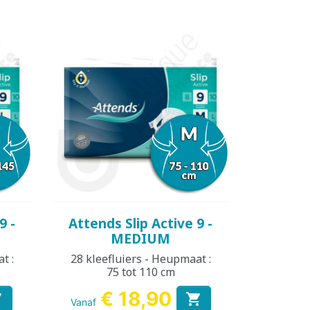
Snel bekijken

9 -
Attends Slip Active 9 -
MEDIUM
t :
28 kleefluiers - Heupmaat :
75 tot 110 cm
€ 18,90


Vanaf