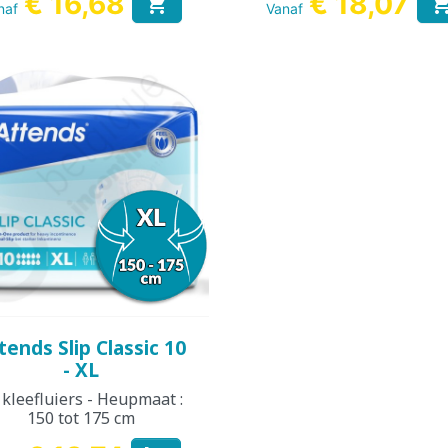
€ 16,68
€ 18,07

naf
Vanaf
Snel bekijken

tends Slip Classic 10
- XL
 kleefluiers - Heupmaat :
150 tot 175 cm