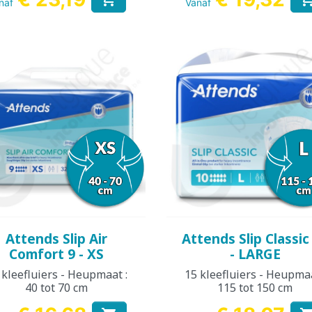
naf
Vanaf
Snel bekijken
Snel bekijken


Attends Slip Air
Attends Slip Classic
Comfort 9 - XS
- LARGE
 kleefluiers - Heupmaat :
15 kleefluiers - Heupmaa
40 tot 70 cm
115 tot 150 cm