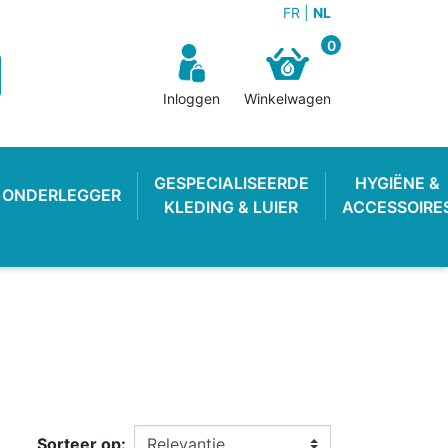
FR
NL
0
Inloggen
Winkelwagen
GESPECIALISEERDE
HYGIËNE &
ONDERLEGGER
KLEDING & LUIER
ACCESSOIRE
N BROEKJE
E LUIER
WEKKER
OEFENBROEKJE
LUIEREMMER
ZWEMLUIER
Sorteer op: