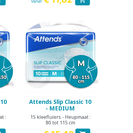
Vanaf
Snel bekijken

 10
Attends Slip Classic 10
- MEDIUM
t :
15 kleefluiers - Heupmaat :
80 tot 115 cm