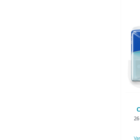
C
26
Va