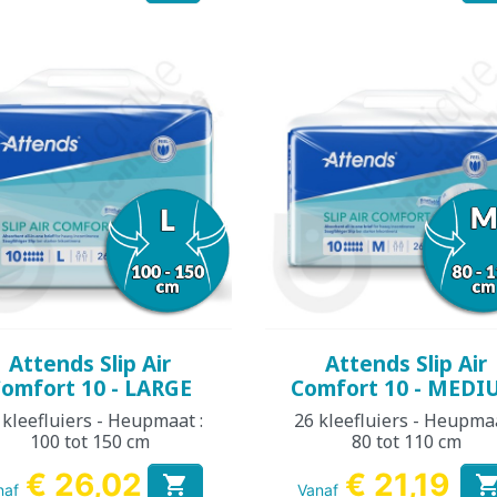
Snel bekijken
Snel bekijken


Attends Slip Air
Attends Slip Air
omfort 10 - LARGE
Comfort 10 - MED
 kleefluiers - Heupmaat :
26 kleefluiers - Heupmaa
100 tot 150 cm
80 tot 110 cm
€ 26,02
€ 21,19

naf
Vanaf