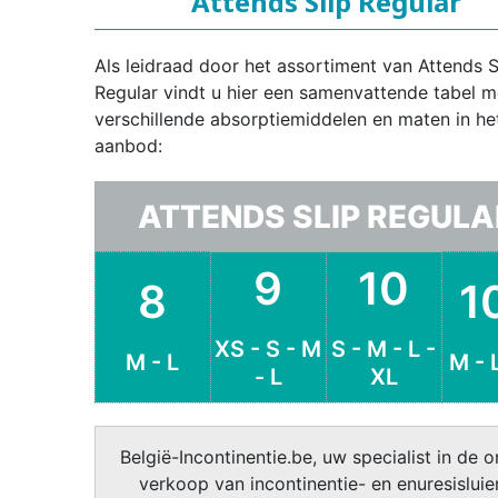
Attends Slip Regular
Als leidraad door het assortiment van Attends S
Regular vindt u hier een samenvattende tabel m
verschillende absorptiemiddelen en maten in he
aanbod:
ATTENDS SLIP REGULA
9
10
8
1
XS - S - M
S - M - L -
M - L
M - 
- L
XL
België-Incontinentie.be, uw specialist in de o
verkoop van incontinentie- en enuresisluier