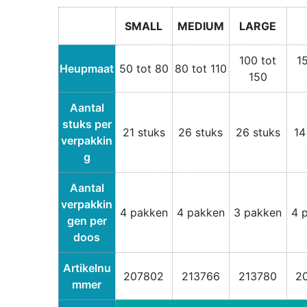
SMALL
MEDIUM
LARGE
100 tot
1
Heupmaat
50 tot 80
80 tot 110
150
Aantal
stuks per
21 stuks
26 stuks
26 stuks
14
verpakkin
g
Aantal
verpakkin
4 pakken
4 pakken
3 pakken
4 
gen per
doos
Artikelnu
207802
213766
213780
2
mmer