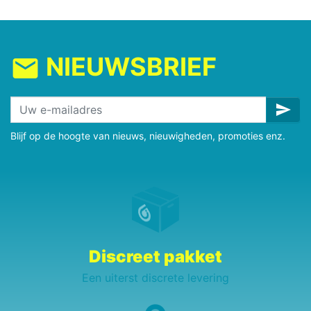
NIEUWSBRIEF
mail
send
Blijf op de hoogte van nieuws, nieuwigheden, promoties enz.
Discreet pakket
Een uiterst discrete levering