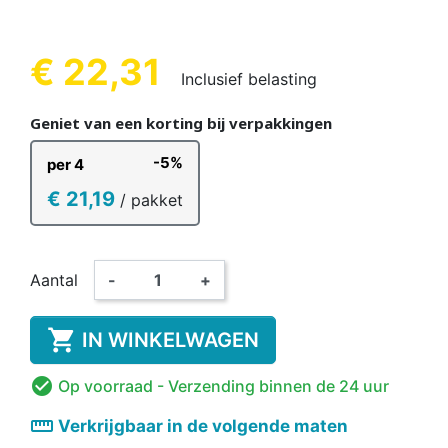
€ 22,31
Inclusief belasting
Geniet van een korting bij verpakkingen
-5%
per 4
€ 21,19
/ pakket
Aantal
-
+

IN WINKELWAGEN

Op voorraad
- Verzending binnen de 24 uur
straighten
Verkrijgbaar in de volgende maten