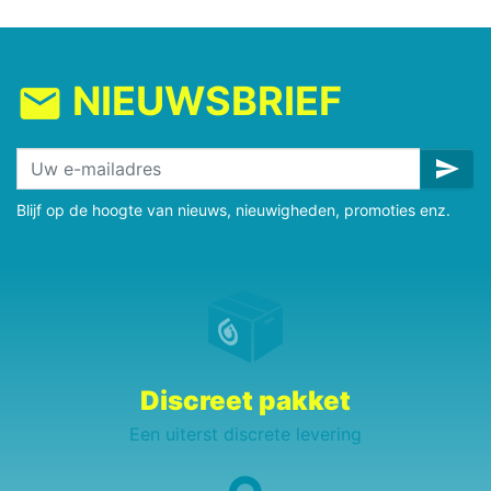
NIEUWSBRIEF
mail
send
Blijf op de hoogte van nieuws, nieuwigheden, promoties enz.
Discreet pakket
Een uiterst discrete levering