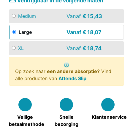
straighten
Verkrijgbaar in de volgende maten
Vanaf
€ 15,43
Medium
Vanaf
€ 18,07
Large
Vanaf
€ 18,74
XL
Op zoek naar
een andere absorptie?
Vind
alle producten van
Attends Slip
Veilige
Snelle
Klantenservice
betaalmethode
bezorging