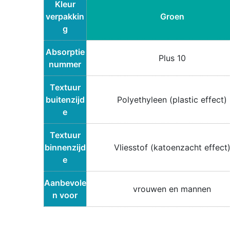
Kleur
verpakkin
Groen
g
Absorptie
Plus 10
nummer
Textuur
buitenzijd
Polyethyleen (plastic effect)
e
Textuur
binnenzijd
Vliesstof (katoenzacht effect
e
Aanbevole
vrouwen en mannen
n voor