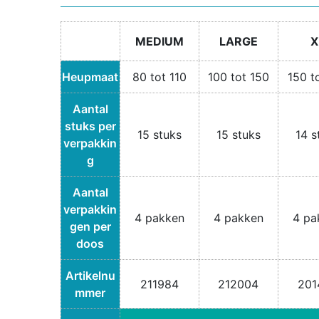
MEDIUM
LARGE
X
Heupmaat
80 tot 110
100 tot 150
150 t
Aantal
stuks per
15 stuks
15 stuks
14 s
verpakkin
g
Aantal
verpakkin
4 pakken
4 pakken
4 pa
gen per
doos
Artikelnu
211984
212004
201
mmer