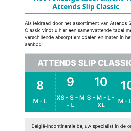
Attends Slip Classic
Als leidraad door het assortiment van Attends S
Classic vindt u hier een samenvattende tabel m
verschillende absorptiemiddelen en maten in he
aanbod:
ATTENDS SLIP CLASSI
9
10
8
1
XS - S - M
S - M - L -
M - L
M - 
- L
XL
België-Incontinentie.be, uw specialist in de o