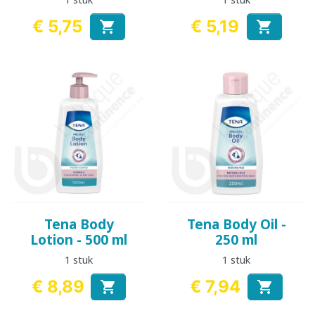
€ 5,75
€ 5,19


Prijs
Prijs
Tena Body
Tena Body Oil -
Lotion - 500 ml
250 ml
1 stuk
1 stuk
€ 8,89
€ 7,94


Prijs
Prijs