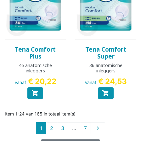
Tena Comfort
Tena Comfort
Plus
Super
46 anatomische
36 anatomische
inleggers
inleggers
€ 20,22
€ 24,53
Vanaf
Vanaf


Item 1-24 van 165 in totaal item(s)
Volgende
1
2
3
…
7
