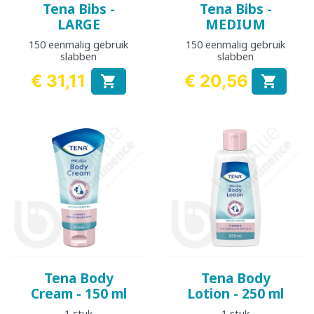
Tena Bibs -
Tena Bibs -
LARGE
MEDIUM
150 eenmalig gebruik
150 eenmalig gebruik
slabben
slabben
€ 31,11
€ 20,56


Prijs
Prijs
Tena Body
Tena Body
Cream - 150 ml
Lotion - 250 ml
1 stuk
1 stuk