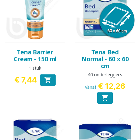
Tena Barrier
Tena Bed
Cream - 150 ml
Normal - 60 x 60
cm
1 stuk
40 onderleggers
€ 7,44

Prijs
€ 12,26
Vanaf
