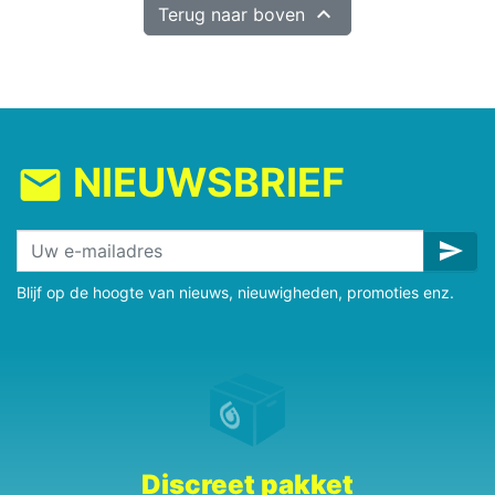

Terug naar boven
NIEUWSBRIEF
mail
send
Blijf op de hoogte van nieuws, nieuwigheden, promoties enz.
Discreet pakket