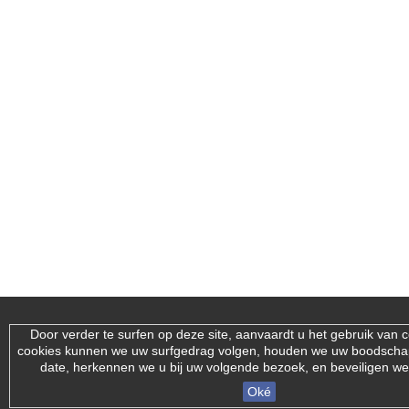
Door verder te surfen op deze site, aanvaardt u het gebruik van 
cookies kunnen we uw surfgedrag volgen, houden we uw boodsch
date, herkennen we u bij uw volgende bezoek, en beveiligen we
Oké