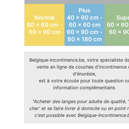
Plus
Normal
40 x 60 cm -
Sup
60 x 60 cm -
60 x 60 cm
60 x 60
60 x 90 cm
60 x 90 cm -
60 x 9
80 x 180 cm
Belgique-Incontinence.be, votre spécialiste da
vente en ligne de couches d'incontinence 
d'énurésie,
est à votre écoute pour toute question o
information complémentaire.
"Acheter des langes pour adulte de qualité, 
cher' et se faire livrer à domicile ou en point r
c'est possible avec Belgique-Incontinence.