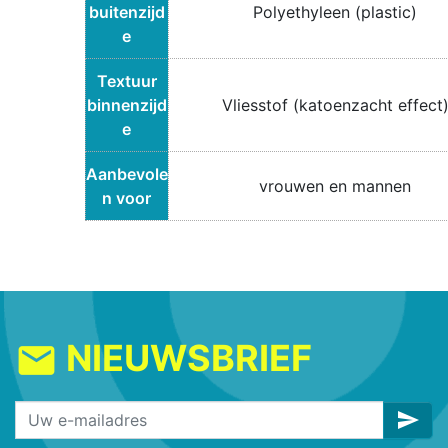
buitenzijd
Polyethyleen (plastic)
e
Textuur
binnenzijd
Vliesstof (katoenzacht effect
e
Aanbevole
vrouwen en mannen
n voor
NIEUWSBRIEF
mail
send