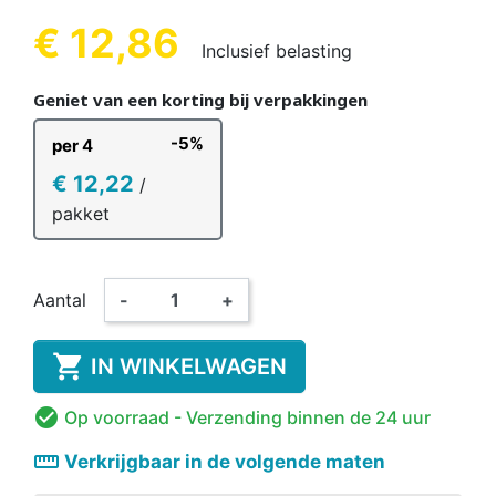
€ 12,86
Inclusief belasting
Geniet van een korting bij verpakkingen
-5%
per 4
€ 12,22
/
pakket
Aantal
-
+

IN WINKELWAGEN

Op voorraad
- Verzending binnen de 24 uur
straighten
Verkrijgbaar in de volgende maten