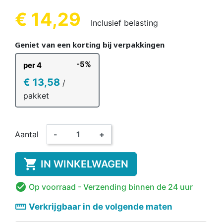
€ 14,29
Inclusief belasting
Geniet van een korting bij verpakkingen
-5%
per 4
€ 13,58
/
pakket
Aantal
-
+

IN WINKELWAGEN

Op voorraad
- Verzending binnen de 24 uur
straighten
Verkrijgbaar in de volgende maten