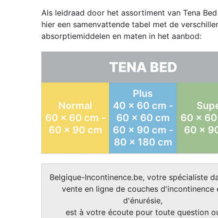
Als leidraad door het assortiment van Tena Bed
hier een samenvattende tabel met de verschille
absorptiemiddelen en maten in het aanbod:
TENA BED
Plus
Normal
40 x 60 cm -
Sup
60 x 60 cm -
60 x 60 cm
60 x 60
60 x 90 cm
60 x 90 cm -
60 x 9
80 x 180 cm
Belgique-Incontinence.be, votre spécialiste da
vente en ligne de couches d'incontinence 
d'énurésie,
est à votre écoute pour toute question o