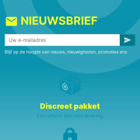
NIEUWSBRIEF
mail
send
Blijf op de hoogte van nieuws, nieuwigheden, promoties enz.
Discreet pakket
Een uiterst discrete levering