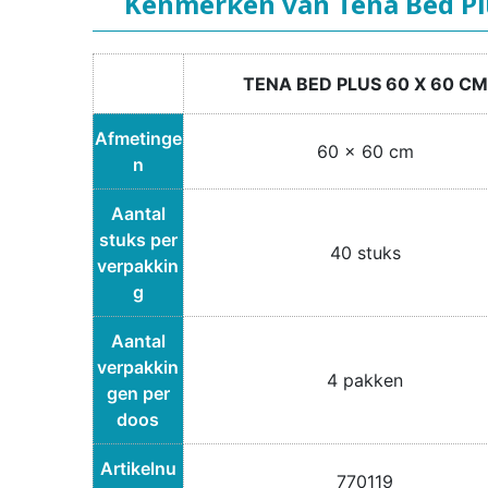
Kenmerken van Tena Bed Pl
TENA BED PLUS 60 X 60 CM
Afmetinge
60 x 60 cm
n
Aantal
stuks per
40 stuks
verpakkin
g
Aantal
verpakkin
4 pakken
gen per
doos
Artikelnu
770119