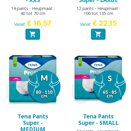
- XXS
Super - LARGE
14 pants - Heupmaat :
12 pants - Heupmaat :
40 tot 70 cm
100 tot 135 cm
€ 16,57
€ 22,15
Vanaf
Vanaf


Tena Pants
Tena Pants
Super -
Super - SMALL
MEDIUM