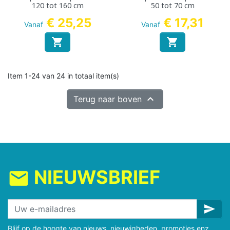
120 tot 160 cm
50 tot 70 cm
€ 25,25
€ 17,31
Vanaf
Vanaf


Item 1-24 van 24 in totaal item(s)

Terug naar boven
NIEUWSBRIEF
mail
send
Blijf op de hoogte van nieuws, nieuwigheden, promoties enz.