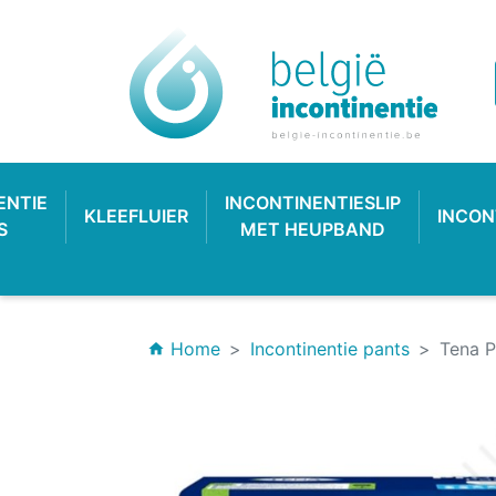
ENTIE
INCONTINENTIESLIP
KLEEFLUIER
INCON
S
MET HEUPBAND
Home
Incontinentie pants
Tena P
home
INCONTINENTIEVERBAND
HYGIËNE & VERZORGING
PLASTIC BROEKJE
KLASSIEKE LUIER
INCONTINEN
KATOENEN
PULL-UP
SL