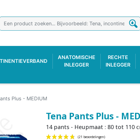
ANATOMISCHE
RECHTE
TINENTIEVERBAND
INLEGGER
INLEGGER
ants Plus - MEDIUM
Tena Pants Plus - M
14 pants - Heupmaat : 80 tot 110 
TIEVERBAND
 BROEKJE
-LUIER
AB
ONDERZOEKSHANDSCHOEN
PLASTIC BROEKJE
FIXATIEBROEKJE
KATOENE
WASBAR
PLAS