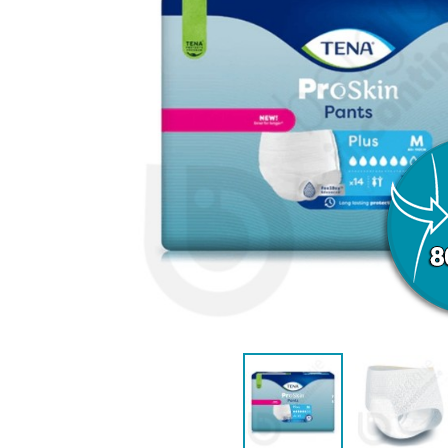
VROUWEN
HE
CONTINENTIEHULP
ONTVLE
ZWEMLUIER KINDEREN
ZWEMKLEDING
ZWEMPAK 
DEOD
PYJ
HYGIËNE & VERZORGING
KINDEREN