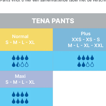
TENA PANTS
Plus
Normal
XXS - XS - S
S - M - L - XL
M - L - XL - XXL
Maxi
S - M - L - XL