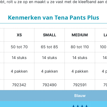
t, rolt u ze op en maakt u ze vast met de kleefband aan d
Kenmerken van Tena Pants Plus
XS
SMALL
MEDIUM
L
50 tot 70
65 tot 85
80 tot 110
100
14 stuks
14 stuks
14 stuks
14
4 pakken
4 pakken
4 pakken
4 
792342
792490
792591
7
Blauw