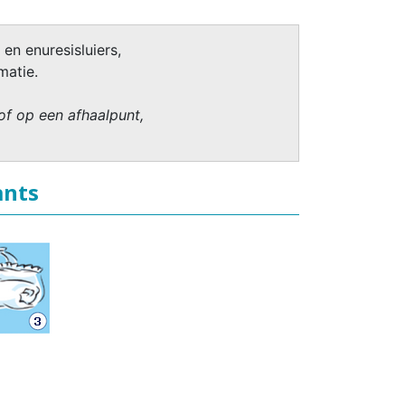
 en enuresisluiers,
matie.
of op een afhaalpunt,
ants