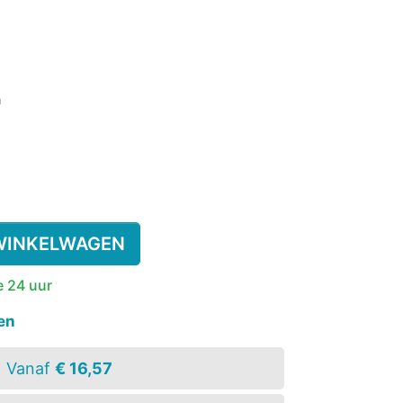
SSENEN
DEREN
ngen)
n
SUPPLEMENT
KINDEREN
ESIE
PLASWEKKER KINDEREN
ANTISLIPKOUS
WINKELWAGEN
e 24 uur
en
Vanaf
€ 16,57