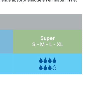
Super
S - M - L - XL