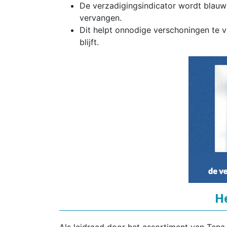
De verzadigingsindicator wordt blauw 
vervangen.
Dit helpt onnodige verschoningen te v
blijft.
H
Als leidraad door het assortiment van Tena