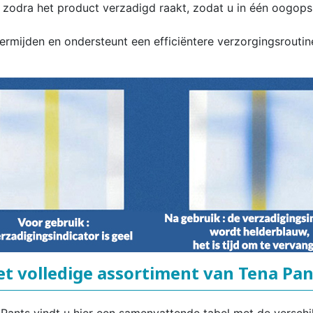
zodra het product verzadigd raakt, zodat u in één oogopsla
ermijden en ondersteunt een efficiëntere verzorgingsrouti
et volledige assortiment van Tena Pan
 Pants vindt u hier een samenvattende tabel met de verschi