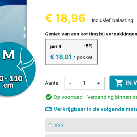
REN
KINDEREN
VOLWA
KIN
€ 18,96
Inclusief belasting
(21 beoordeli
Geniet van een korting bij verpakkinge
-5%
per 4
KKER &
DESINFECTIE VAN
VOEDINGS
KINDEREN
ORANT
AMA
WASBARE LUIER
HANDEN EN
ROMPERTJE
PYJAMA 
ON
€ 18,01
/ pakket
OPPERVLAKKEN
KINDEREN

IN 
Aantal
-
+

Op voorraad
- Verzending binnen d
straighten
Verkrijgbaar in de volgende mat
XXS