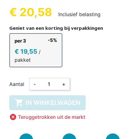
€ 20,58
Inclusief belasting
Geniet van een korting bij verpakkingen
-5%
per 3
€ 19,55
/
pakket
Aantal
-
+

IN WINKELWAGEN

Teruggetrokken uit de markt