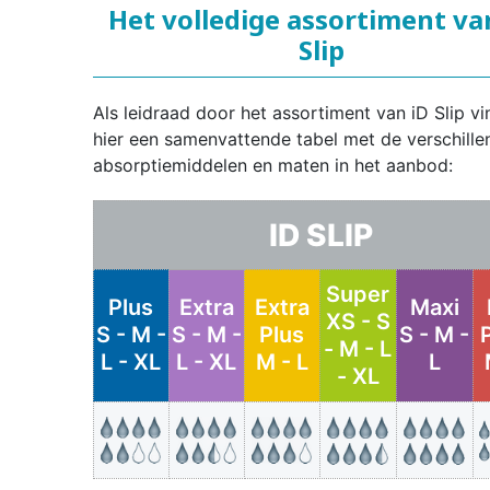
Het volledige assortiment va
Slip
Als leidraad door het assortiment van iD Slip vi
hier een samenvattende tabel met de verschille
absorptiemiddelen en maten in het aanbod:
ID SLIP
Super
Plus
Extra
Extra
Maxi
XS - S
S - M -
S - M -
Plus
S - M -
- M - L
L - XL
L - XL
M - L
L
- XL