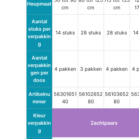
Heupmaat
cm
cm
cm
1
Aantal
stuks per
14 stuks
28 stuks
28 stuks
14
verpakkin
g
Aantal
verpakkin
4 pakken
3 pakken
4 pakken
4 
gen per
doos
Artikelnu
56301651
56102652
56103652
56
mmer
40
80
80
Kleur
verpakkin
Zachtpaars
g