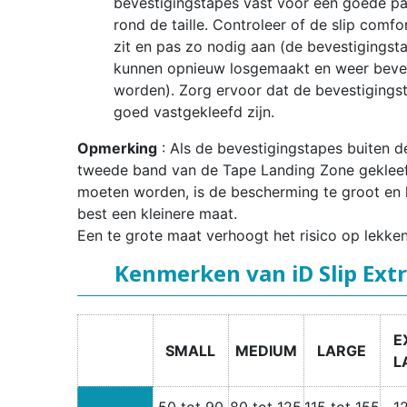
bevestigingstapes vast voor een goede p
rond de taille. Controleer of de slip comfo
zit en pas zo nodig aan (de bevestigingst
kunnen opnieuw losgemaakt en weer beve
worden). Zorg ervoor dat de bevestigings
goed vastgekleefd zijn.
Opmerking
: Als de bevestigingstapes buiten d
tweede band van de Tape Landing Zone geklee
moeten worden, is de bescherming te groot en 
best een kleinere maat.
Een te grote maat verhoogt het risico op lekken
Kenmerken van iD Slip Ext
E
SMALL
MEDIUM
LARGE
L
50 tot 90
80 tot 125
115 tot 155
1