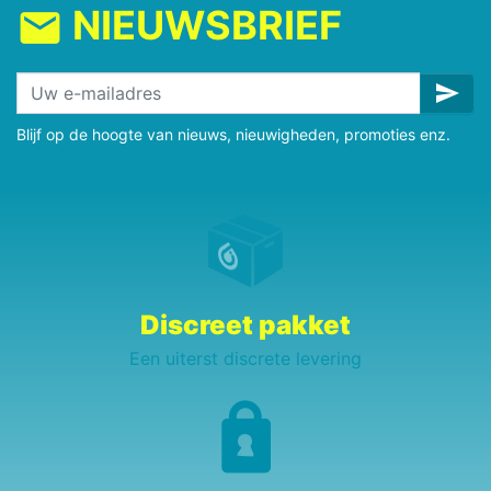
NIEUWSBRIEF
mail
send
Blijf op de hoogte van nieuws, nieuwigheden, promoties enz.
Discreet pakket
Een uiterst discrete levering