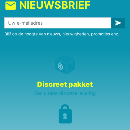
NIEUWSBRIEF
mail
send
Blijf op de hoogte van nieuws, nieuwigheden, promoties enz.
Discreet pakket
Een uiterst discrete levering