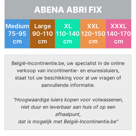
ABENA ABRI FIX
Medium
Large
XL
XXL
XXXL
75-95
90-110
110-140
120-150
140-170
cm
cm
cm
cm
cm
België-Incontinentie.be, uw specialist in de online
verkoop van incontinentie- en enuresisluiers,
staat tot uw beschikking voor al uw vragen of
aanvullende informatie.
"Hoogwaardige luiers kopen voor volwassenen,
niet duur en leverbaar aan huis of op een
afhaalpunt,
dat is mogelijk met België-Incontinentie.be"