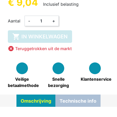
€ 9,04
Inclusief belasting
Aantal
-
+

IN WINKELWAGEN

Teruggetrokken uit de markt
Veilige
Snelle
Klantenservice
betaalmethode
bezorging
Omschrijving
Technische info