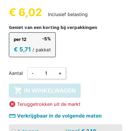
€ 6,02
Inclusief belasting
Geniet van een korting bij verpakkingen
-5%
per 12
€ 5,71
/ pakket
Aantal
-
+

IN WINKELWAGEN

Teruggetrokken uit de markt
straighten
Verkrijgbaar in de volgende maten