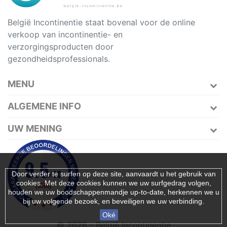
België Incontinentie staat bovenal voor de online
verkoop van incontinentie- en
verzorgingsproducten door
gezondheidsprofessionals.
MENU
ALGEMENE INFO
UW MENING
Door verder te surfen op deze site, aanvaardt u het gebruik van
cookies. Met deze cookies kunnen we uw surfgedrag volgen,
houden we uw boodschappenmandje up-to-date, herkennen we u
bij uw volgende bezoek, en beveiligen we uw verbinding.
Oké
© 2026 - België Incontinentie