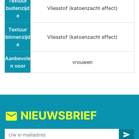
Textuur
buitenzijd
Vliesstof (katoenzacht effect)
e
Textuur
binnenzijd
Vliesstof (katoenzacht effect)
e
Aanbevole
vrouwen
n voor
NIEUWSBRIEF
mail
send