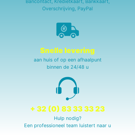
Bancontact, Kredietkaart, Bankkaart,
Overschrijving, PayPal
Snelle levering
aan huis of op een afhaalpunt
binnen de 24/48 u
+ 32 (0) 83 33 33 23
Hulp nodig?
Een professioneel team luistert naar u