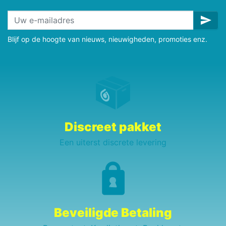
send
Blijf op de hoogte van nieuws, nieuwigheden, promoties enz.
Discreet pakket
Een uiterst discrete levering
Beveiligde Betaling