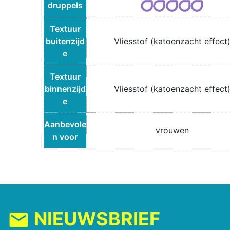
druppels
Textuur
buitenzijd
Vliesstof (katoenzacht effect
e
Textuur
binnenzijd
Vliesstof (katoenzacht effect
e
Aanbevole
vrouwen
n voor
NIEUWSBRIEF
mail