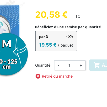
UE HOMME
ENFANT
AD
20,58 €
TTC
(4 avis)
Bénéficiez d'une remise par quantité
-5%
par 3
HANT &
DÉSINFECTION MAINS ET
COMP
BAIN ENFANT
RISANT
AMA
COUCHE LAVABLE
SURFACES
BODY
PYJAMA
GRENO
ALIM
19,55 €
/ paquet
ENFANT

A
Quantité
-
+

Retiré du marché