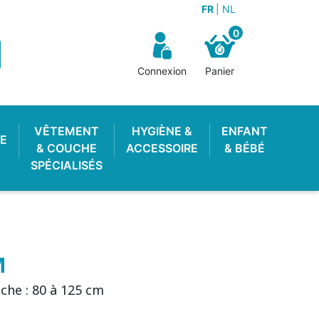
FR
NL
0
Connexion
Panier
VÊTEMENT
HYGIÈNE &
ENFANT
E
& COUCHE
ACCESSOIRE
& BÉBÉ
SPÉCIALISÉS
M
che : 80 à 125 cm
OTON ENFANT
 LAVABLE
STOP PIPI
POUBELLE À COUCHES
LANGE PISCINE
CULOTTE