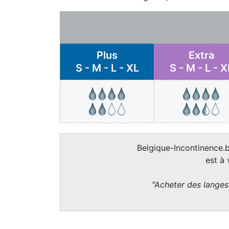
Plus
Extra
S - M - L - XL
S - M - L - X
Belgique-Incontinence.b
est à
"Acheter des langes 