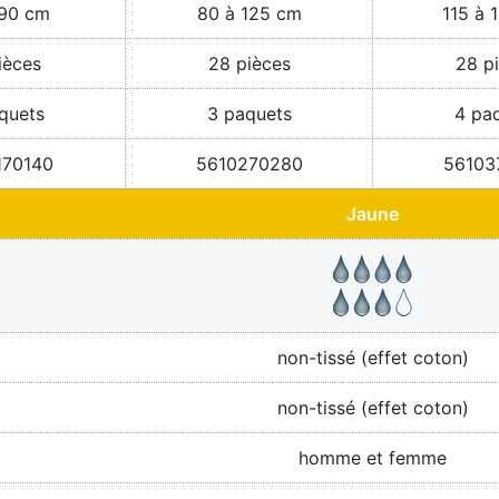
 90 cm
80 à 125 cm
115 à 
ièces
28 pièces
28 p
quets
3 paquets
4 pa
170140
5610270280
56103
Jaune
non-tissé (effet coton)
non-tissé (effet coton)
homme et femme