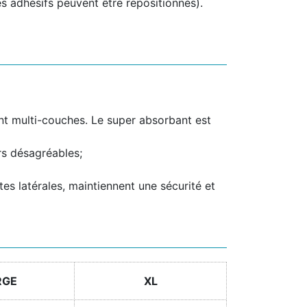
les adhésifs peuvent être repositionnés).
ant multi-couches. Le super absorbant est
rs désagréables;
tes latérales, maintiennent une sécurité et
RGE
XL