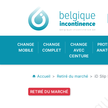
CHANGE
CHANGE
CHANGE
PROT
MOBILE
COMPLET
AVEC
ANAT
CEINTURE
Accueil
Retiré du marché
iD Sli
home
RETIRÉ DU MARCHÉ
CULOTTE PLASTIQUE
CHANGE CLASSIQUE
HYGIÈNE & SOIN
PROTECTION
CULOTT
CHANGE
PROTE
BAV