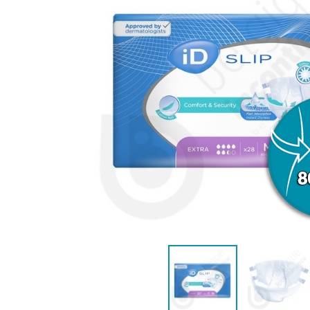
ANATOMIQUE FEMME
ANATOMIQ
AIDE À LA CONTINENCE
DÉTAC
LANGE PISCINE ENFANT
MAILLOT DE BAIN
MAILLOT DE 
DÉSODO
PYJ
HYGIÈNE & SOIN ENFANT