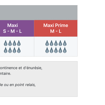
Maxi
Maxi Prime
S - M - L
M - L
ontinence et d'énurésie,
taire.
e ou en point relais,