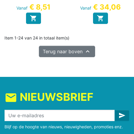
cm
210 cm
€ 8,51
€ 34,06
Vanaf
Vanaf


Item 1-24 van 24 in totaal item(s)

Terug naar boven
NIEUWSBRIEF
mail
send
Blijf op de hoogte van nieuws, nieuwigheden, promoties enz.