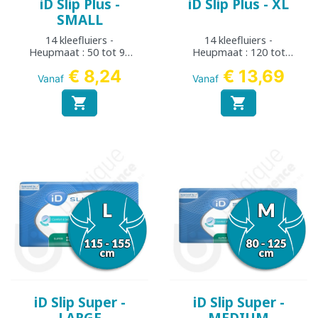
iD Slip Plus -
iD Slip Plus - XL
SMALL
14 kleefluiers -
14 kleefluiers -
Heupmaat : 50 tot 90
Heupmaat : 120 tot
cm
170 cm
€ 8,24
€ 13,69
Vanaf
Vanaf


iD Slip Super -
iD Slip Super -