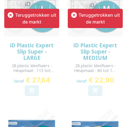


Teruggetrokken uit
Teruggetrokken uit
de markt
de markt
iD Plastic Expert
iD Plastic Expert
Slip Super -
Slip Super -
LARGE
MEDIUM
28 plastic kleefluiers -
28 plastic kleefluiers -
Heupmaat : 115 tot
Heupmaat : 80 tot 125
155 cm
cm
€ 27,64
€ 22,90
Vanaf
Vanaf

