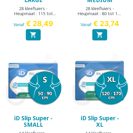
LARGE
MEDIUM
28 kleefluiers -
28 kleefluiers -
Heupmaat : 115 tot
Heupmaat : 80 tot 125
155 cm
cm
€ 28,49
€ 23,74
Vanaf
Vanaf


iD Slip Super -
iD Slip Super -
SMALL
XL