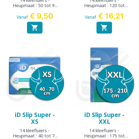
14 kleefluiers -
14 kleefluiers -
Heupmaat : 50 tot 90
Heupmaat : 120 tot
cm
170 cm
€ 9,50
€ 16,21
Vanaf
Vanaf


iD Slip Super -
iD Slip Super -
XS
XXL
14 kleefluiers -
14 kleefluiers -
Heupmaat : 40 tot 70
Heupmaat : 175 tot