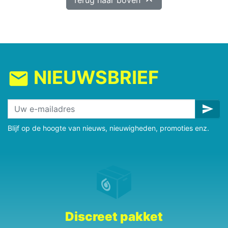

Terug naar boven
NIEUWSBRIEF
mail
send
Blijf op de hoogte van nieuws, nieuwigheden, promoties enz.
Discreet pakket