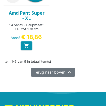
Amd Pant Super
- XL
14 pants - Heupmaat :
110 tot 170 cm
€ 18,86
Vanaf

Item 1-9 van 9 in totaal item(s)

Terug naar boven