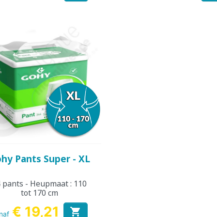
Snel bekijken

hy Pants Super - XL
 pants - Heupmaat : 110
tot 170 cm
€ 19,21

naf