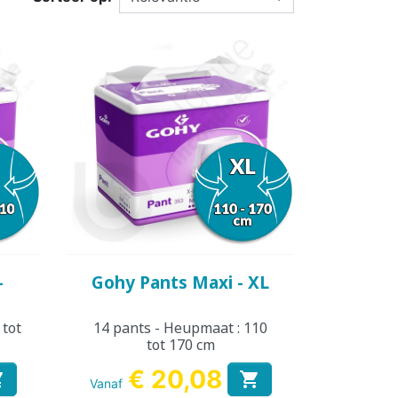
SSENEN
DEREN
SUPPLEMENT
KINDEREN
ESIE
PLASWEKKER KINDEREN
ANTISLIPKOUS
Snel bekijken

-
Gohy Pants Maxi - XL
 tot
14 pants - Heupmaat : 110
tot 170 cm
€ 20,08


Vanaf