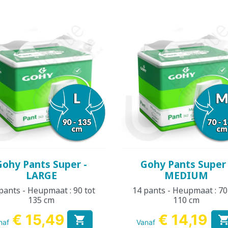
Snel bekijken
Snel bekijken


Gohy Pants Super -
Gohy Pants Super 
LARGE
MEDIUM
pants - Heupmaat : 90 tot
14 pants - Heupmaat : 70
135 cm
110 cm
€ 15,49
€ 14,19

naf
Vanaf