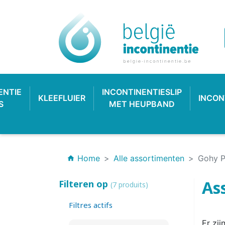
ENTIE
INCONTINENTIESLIP
KLEEFLUIER
INCON
S
MET HEUPBAND
Home
Alle assortimenten
Gohy P
home
As
Filteren op
(7 produits)
Filtres actifs
INCONTINENTIEVERBAND
HYGIËNE & VERZORGING
PLASTIC BROEKJE
KLASSIEKE LUIER
INCONTINEN
KATOENEN
PULL-UP
SL
Er zij