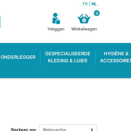
FR
NL
0
Inloggen
Winkelwagen
GESPECIALISEERDE
HYGIËNE &
ONDERLEGGER
KLEDING & LUIER
ACCESSOIRE
N BROEKJE
E LUIER
WEKKER
OEFENBROEKJE
LUIEREMMER
ZWEMLUIER
Sorteer op: