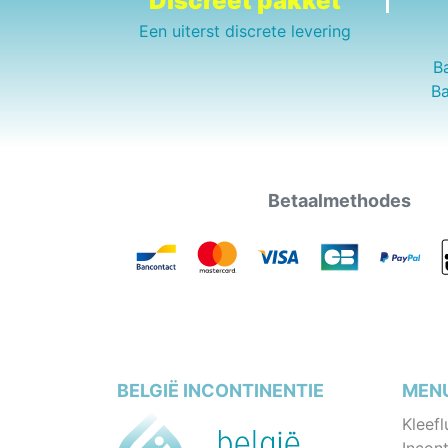
Discreet pakket
Een uiterst discrete levering
B
Ba
Betaalmethodes
BELGIË INCONTINENTIE
MEN
Kleefl
Incont