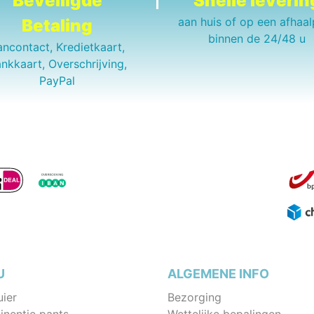
Beveiligde
Snelle leverin
aan huis of op een afhaal
Betaling
binnen de 24/48 u
ancontact, Kredietkaart,
nkkaart, Overschrijving,
PayPal
U
ALGEMENE INFO
uier
Bezorging
inentie pants
Wettelijke bepalingen