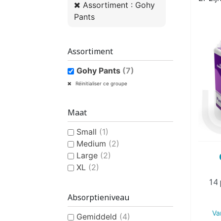
Assortiment : Gohy
VROUWEN
HE
Pants
Assortiment
Gohy Pants
(7)
CONTINENTIEHULP
ONTVLE
Réinitialiser ce groupe
ZWEMLUIER KINDEREN
ZWEMKLEDING
ZWEMPAK 
DEOD
PYJ
Maat
Small
(1)
Medium
(2)
Large
(2)
XL
(2)
14 
HYGIËNE & VERZORGING
Absorptieniveau
KINDEREN
Va
Gemiddeld
(4)