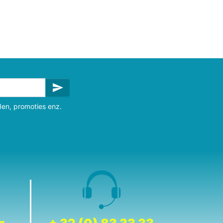
send
den, promoties enz.