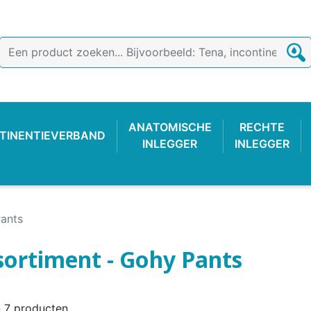
ANATOMISCHE
RECHTE
TINENTIEVERBAND
INLEGGER
INLEGGER
ants
sortiment - Gohy Pants
TIEVERBAND
 BROEKJE
-LUIER
AB
ONDERZOEKSHANDSCHOEN
PLASTIC BROEKJE
FIXATIEBROEKJE
KATOENE
WASBAR
PLAS
n 7 producten.