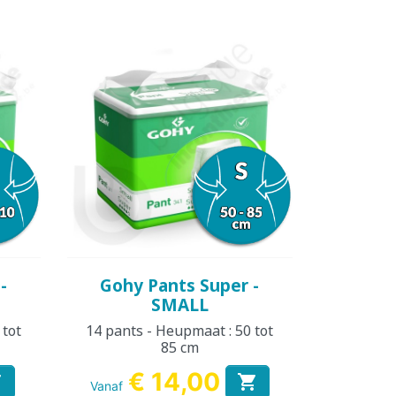
Snel bekijken

-
Gohy Pants Super -
SMALL
 tot
14 pants - Heupmaat : 50 tot
85 cm
€ 14,00


Vanaf