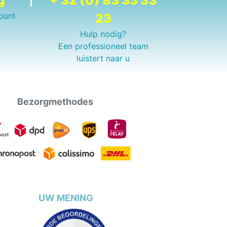
g
+ 32 (0) 83 33 33
punt
23
Hulp nodig?
Een professioneel team
luistert naar u
Bezorgmethodes
UW MENING