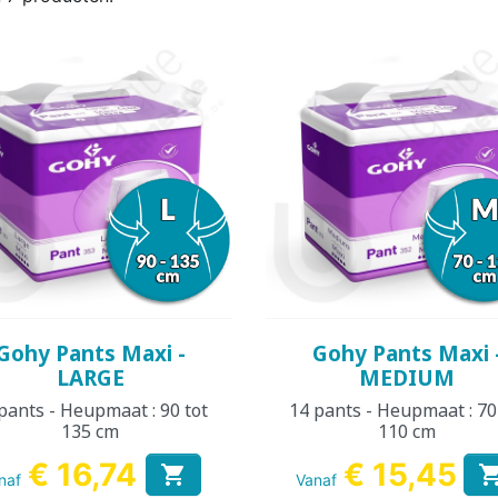
REN
KINDEREN
VOLWA
KIN
KKER &
DESINFECTIE VAN
VOEDINGS
KINDEREN
ORANT
AMA
WASBARE LUIER
HANDEN EN
ROMPERTJE
PYJAMA 
ON
OPPERVLAKKEN
KINDEREN
Snel bekijken
Snel bekijken


Gohy Pants Maxi -
Gohy Pants Maxi 
LARGE
MEDIUM
pants - Heupmaat : 90 tot
14 pants - Heupmaat : 70
135 cm
110 cm
€ 16,74
€ 15,45

naf
Vanaf