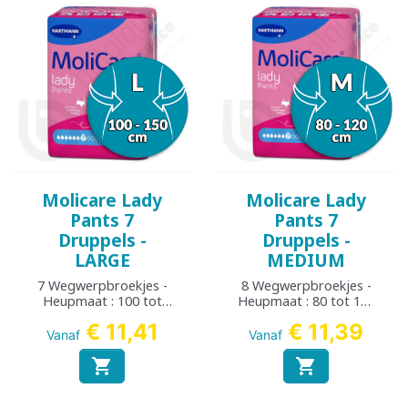
Molicare Lady
Molicare Lady
Pants 7
Pants 7
Druppels -
Druppels -
LARGE
MEDIUM
7 Wegwerpbroekjes -
8 Wegwerpbroekjes -
Heupmaat : 100 tot
Heupmaat : 80 tot 120
150 cm
cm
€ 11,41
€ 11,39
Vanaf
Vanaf

