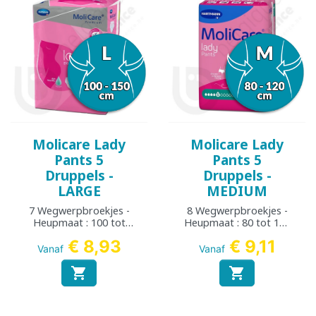
Molicare Lady
Molicare Lady
Pants 5
Pants 5
Druppels -
Druppels -
LARGE
MEDIUM
7 Wegwerpbroekjes -
8 Wegwerpbroekjes -
Heupmaat : 100 tot
Heupmaat : 80 tot 120
150 cm
cm
€ 8,93
€ 9,11
Vanaf
Vanaf

