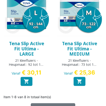
Tena Slip Active
Tena Slip Active
Fit Ultima -
Fit Ultima -
LARGE
MEDIUM
21 kleefluiers -
21 kleefluiers -
Heupmaat : 92 tot 144
Heupmaat : 73 tot 122
cm
cm
€ 30,11
€ 25,36
Vanaf
Vanaf


Item 1-8 van 8 in totaal item(s)