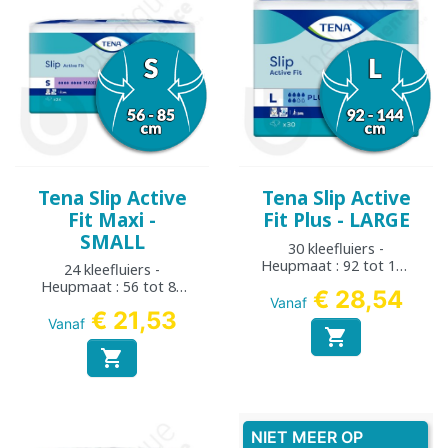
Tena Slip Active
Tena Slip Active
Fit Maxi -
Fit Plus - LARGE
SMALL
30 kleefluiers -
Heupmaat : 92 tot 144
24 kleefluiers -
cm
Heupmaat : 56 tot 85
€ 28,54
cm
Vanaf
€ 21,53
Vanaf


NIET MEER OP