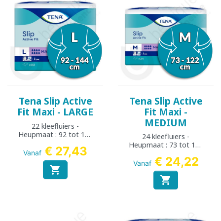
Tena Slip Active
Tena Slip Active
Fit Maxi - LARGE
Fit Maxi -
MEDIUM
22 kleefluiers -
Heupmaat : 92 tot 144
24 kleefluiers -
cm
Heupmaat : 73 tot 122
€ 27,43
Vanaf
cm
€ 24,22
Vanaf

