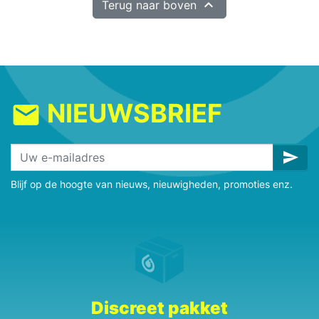

Terug naar boven
NIEUWSBRIEF
mail
send
Blijf op de hoogte van nieuws, nieuwigheden, promoties enz.
Discreet pakket