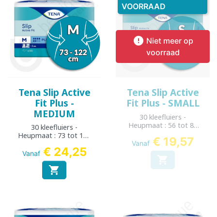
VOORRAAD

Niet meer op
voorraad
Tena Slip Active
Tena Slip Active
Fit Plus -
Fit Plus - SMALL
MEDIUM
30 kleefluiers -
Heupmaat : 56 tot 85
30 kleefluiers -
cm
Heupmaat : 73 tot 122
€ 19,57
cm
Vanaf
€ 24,25
Vanaf

