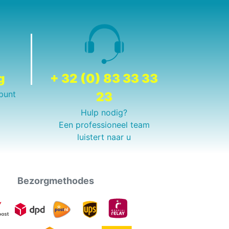
g
+ 32 (0) 83 33 33
punt
23
Hulp nodig?
Een professioneel team
luistert naar u
Bezorgmethodes