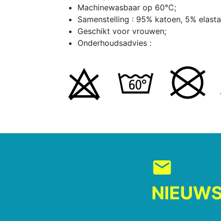
Machinewasbaar op 60°C;
Samenstelling : 95% katoen, 5% elast
Geschikt voor vrouwen;
Onderhoudsadvies :
mail
NIEUWS