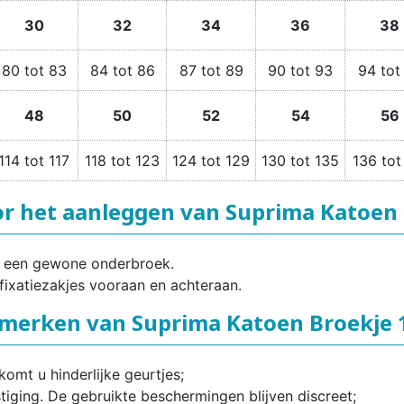
30
32
34
36
38
80 tot 83
84 tot 86
87 tot 89
90 tot 93
94 tot
48
50
52
54
56
114 tot 117
118 tot 123
124 tot 129
130 tot 135
136 tot
or het aanleggen van Suprima Katoen 
ls een gewone onderbroek.
fixatiezakjes vooraan en achteraan.
merken van Suprima Katoen Broekje 
mt u hinderlijke geurtjes;
iging. De gebruikte beschermingen blijven discreet;