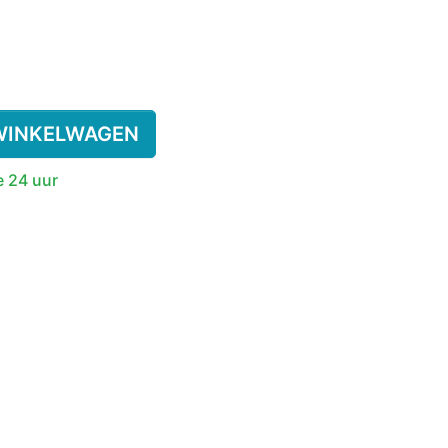
SSENEN
DEREN
WINKELWAGEN
SUPPLEMENT
e 24 uur
KINDEREN
ESIE
PLASWEKKER KINDEREN
ANTISLIPKOUS