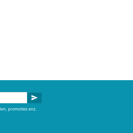
send
den, promoties enz.