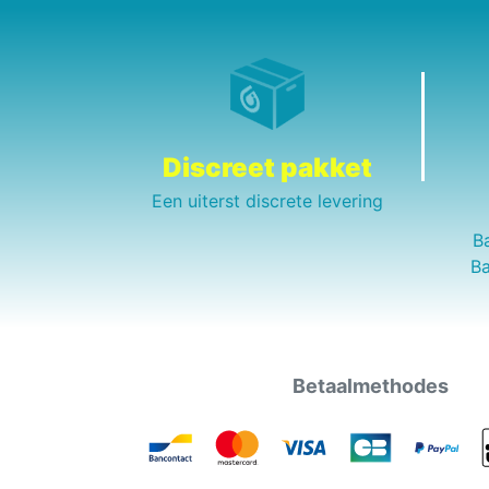
Discreet pakket
Een uiterst discrete levering
B
Ba
Betaalmethodes