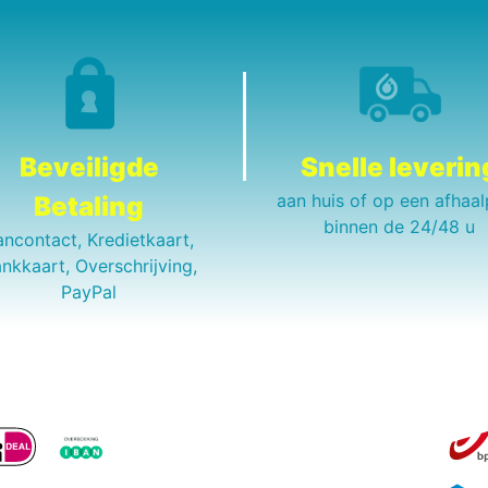
Beveiligde
Snelle leverin
aan huis of op een afhaal
Betaling
binnen de 24/48 u
ancontact, Kredietkaart,
nkkaart, Overschrijving,
PayPal