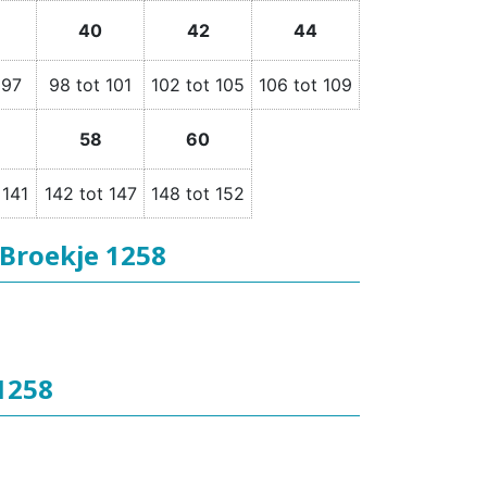
40
42
44
 97
98 tot 101
102 tot 105
106 tot 109
58
60
 141
142 tot 147
148 tot 152
Broekje 1258
1258