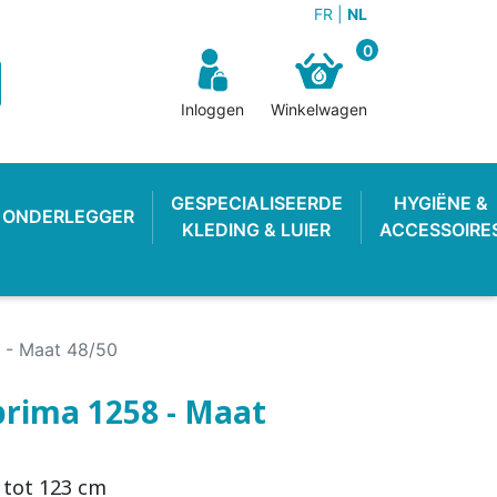
FR
NL
0
Inloggen
Winkelwagen
GESPECIALISEERDE
HYGIËNE &
ONDERLEGGER
KLEDING & LUIER
ACCESSOIRE
 - Maat 48/50
rima 1258 - Maat
N BROEKJE
E LUIER
WEKKER
OEFENBROEKJE
LUIEREMMER
ZWEMLUIER
 tot 123 cm