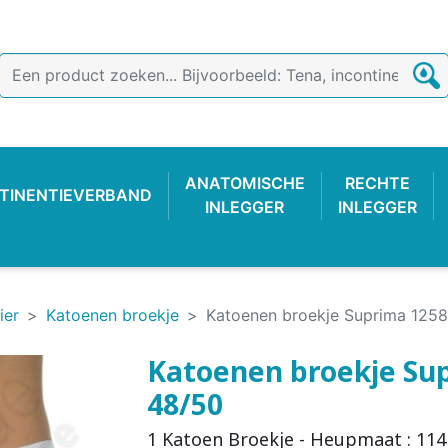
ANATOMISCHE
RECHTE
TINENTIEVERBAND
INLEGGER
INLEGGER
ier
Katoenen broekje
Katoenen broekje Suprima 1258
Katoenen broekje Sup
48/50
TIEVERBAND
 BROEKJE
-LUIER
AB
ONDERZOEKSHANDSCHOEN
PLASTIC BROEKJE
FIXATIEBROEKJE
KATOENE
WASBAR
PLAS
1 Katoen Broekje - Heupmaat : 114