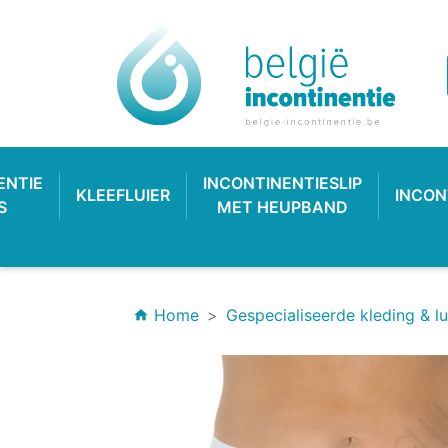
ENTIE
INCONTINENTIESLIP
KLEEFLUIER
INCON
S
MET HEUPBAND
Home
Gespecialiseerde kleding & lu
home
INCONTINENTIEVERBAND
HYGIËNE & VERZORGING
PLASTIC BROEKJE
KLASSIEKE LUIER
INCONTINEN
KATOENEN
PULL-UP
SL