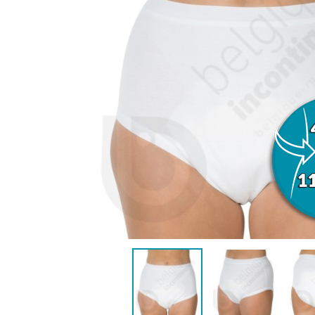
VROUWEN
HE
CONTINENTIEHULP
ONTVLE
ZWEMLUIER KINDEREN
ZWEMKLEDING
ZWEMPAK 
DEOD
PYJ
HYGIËNE & VERZORGING
KINDEREN