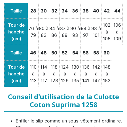
Taille
28
30
32
34
36
38
40
42
44
Tour de
102
106
76 à
80 à
84 à
87 à
90 à
94 à
98 à
hanche
à
à
79
83
86
89
93
97
101
(cm)
105
109
Taille
46
48
50
52
54
56
58
60
Tour de
110
114
118
124
130
136
142
148
hanche
à
à
à
à
à
à
à
à
(cm)
113
117
123
129
135
141
147
152
Conseil d'utilisation de la Culotte
Coton Suprima 1258
Enfiler le slip comme un sous-vêtement ordinaire.