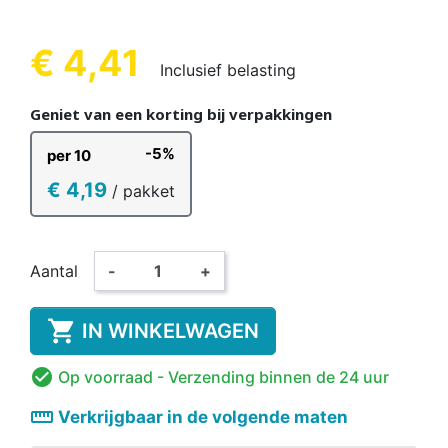
€ 4,41
Inclusief belasting
Geniet van een korting bij verpakkingen
-5%
per 10
€ 4,19
/ pakket
Aantal
-
+

IN WINKELWAGEN

Op voorraad
- Verzending binnen de 24 uur
straighten
Verkrijgbaar in de volgende maten