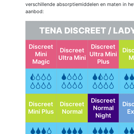
verschillende absorptiemiddelen en maten in he
aanbod:
TENA DISCREET / LAD
Discreet
Discreet
Discreet
Dis
Mini
Ultra Mini
Ultra Mini
M
Magic
Plus
Discreet
Discreet
Discreet
Dis
Normal
Mini Plus
Normal
Ex
Night