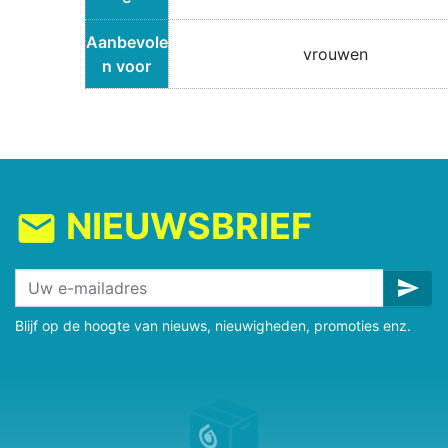
Aanbevole
vrouwen
n voor
NIEUWSBRIEF
mail
send
Blijf op de hoogte van nieuws, nieuwigheden, promoties enz.