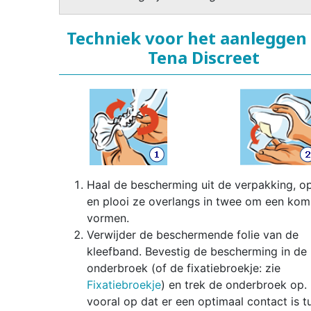
Techniek voor het aanleggen
Tena Discreet
Haal de bescherming uit de verpakking, o
en plooi ze overlangs in twee om een kom
vormen.
Verwijder de beschermende folie van de
kleefband. Bevestig de bescherming in de
onderbroek (of de fixatiebroekje: zie
Fixatiebroekje
) en trek de onderbroek op. 
vooral op dat er een optimaal contact is t