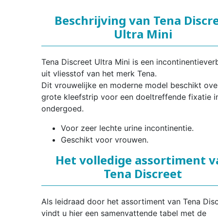
Beschrijving van Tena Discr
Ultra Mini
Tena Discreet Ultra Mini is een incontinentieve
uit vliesstof van het merk Tena.
Dit vrouwelijke en moderne model beschikt ove
grote kleefstrip voor een doeltreffende fixatie i
ondergoed.
Voor zeer lechte urine incontinentie.
Geschikt voor vrouwen.
Het volledige assortiment 
Tena Discreet
Als leidraad door het assortiment van Tena Dis
vindt u hier een samenvattende tabel met de