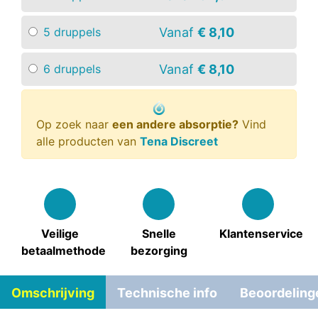
Vanaf
€ 8,10
5 druppels
Vanaf
€ 8,10
6 druppels
Op zoek naar
een andere absorptie?
Vind
alle producten van
Tena Discreet
Veilige
Snelle
Klantenservice
betaalmethode
bezorging
Omschrijving
Technische info
Beoordeling