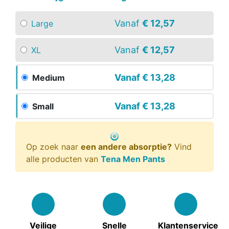
Vanaf
€ 12,57
Large
Vanaf
€ 12,57
XL
Vanaf
€ 13,28
Medium
Vanaf
€ 13,28
Small
Op zoek naar
een andere absorptie?
Vind
alle producten van
Tena Men Pants
Veilige
Snelle
Klantenservice