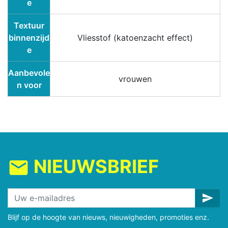
e
Textuur
binnenzijd
Vliesstof (katoenzacht effect)
e
Aanbevole
vrouwen
n voor
NIEUWSBRIEF
mail
send
Blijf op de hoogte van nieuws, nieuwigheden, promoties enz.