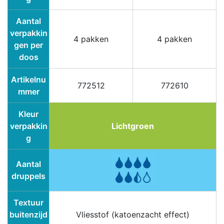
Aantal
verpakkin
4 pakken
4 pakken
gen per
doos
Artikelnu
772512
772610
mmer
Kleur
verpakkin
Lichtgroen
g
Aantal
druppels
Textuur
buitenzijd
Vliesstof (katoenzacht effect)