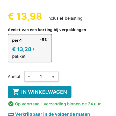
€ 13,98
Inclusief belasting
Geniet van een korting bij verpakkingen
-5%
per 4
€ 13,28
/
pakket
Aantal
-
+

IN WINKELWAGEN

Op voorraad
- Verzending binnen de 24 uur
straighten
Verkrijgbaar in de volgende maten