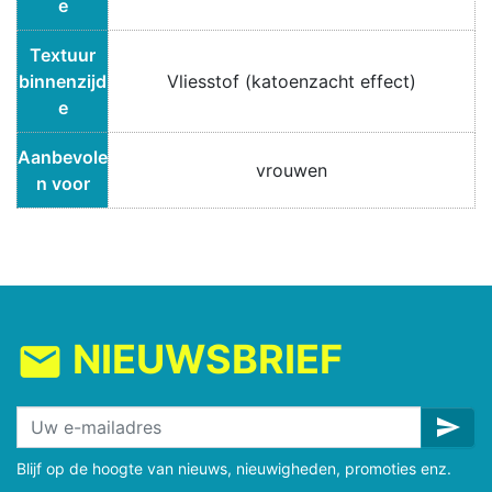
e
Textuur
binnenzijd
Vliesstof (katoenzacht effect)
e
Aanbevole
vrouwen
n voor
NIEUWSBRIEF
mail
send
Blijf op de hoogte van nieuws, nieuwigheden, promoties enz.