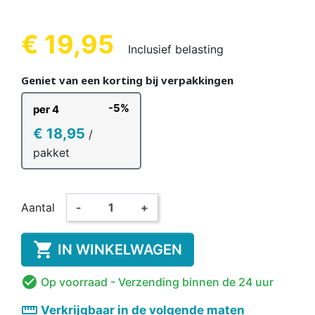
€ 19,95
Inclusief belasting
Geniet van een korting bij verpakkingen
-5%
per 4
€ 18,95
/
pakket
Aantal
-
+

IN WINKELWAGEN

Op voorraad
- Verzending binnen de 24 uur
straighten
Verkrijgbaar in de volgende maten