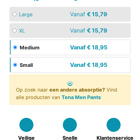
Vanaf
€ 15,79
Large
Vanaf
€ 15,79
XL
Vanaf
€ 18,95
Medium
Vanaf
€ 18,95
Small
Op zoek naar
een andere absorptie?
Vind
alle producten van
Tena Men Pants
Veilige
Snelle
Klantenservice