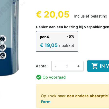
REN
KINDEREN
VOLWA
KIN
€ 20,05
Inclusief belasting
(4 beoordelin
Geniet van een korting bij verpakkinge
-5%
per 4
KKER &
DESINFECTIE VAN
VOEDINGS
KINDEREN
ORANT
AMA
WASBARE LUIER
HANDEN EN
ROMPERTJE
PYJAMA 
ON
€ 19,05
/ pakket
OPPERVLAKKEN
KINDEREN

IN 
Aantal
-
+

Op voorraad
Op zoek naar
een andere absorptie
Form