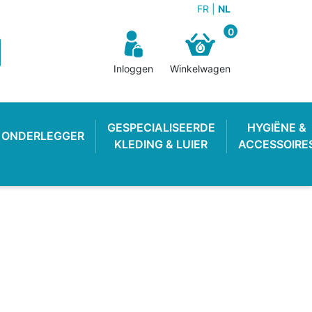
FR
NL
0
Inloggen
Winkelwagen
GESPECIALISEERDE
HYGIËNE &
ONDERLEGGER
KLEDING & LUIER
ACCESSOIRE
N BROEKJE
E LUIER
WEKKER
OEFENBROEKJE
LUIEREMMER
ZWEMLUIER