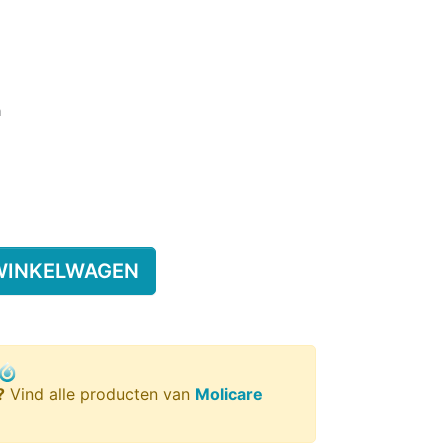
SSENEN
DEREN
gen)
n
SUPPLEMENT
KINDEREN
ESIE
PLASWEKKER KINDEREN
ANTISLIPKOUS
WINKELWAGEN
?
Vind alle producten van
Molicare