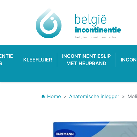
ENTIE
INCONTINENTIESLIP
KLEEFLUIER
INCON
S
MET HEUPBAND
Home
Anatomische inlegger
Mol
home
INCONTINENTIEVERBAND
HYGIËNE & VERZORGING
PLASTIC BROEKJE
KLASSIEKE LUIER
INCONTINEN
KATOENEN
PULL-UP
SL