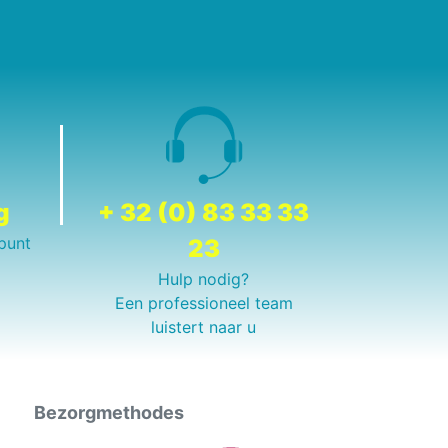
g
+ 32 (0) 83 33 33
punt
23
Hulp nodig?
Een professioneel team
luistert naar u
Bezorgmethodes