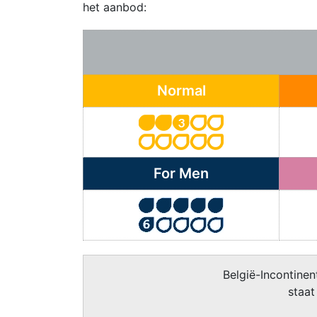
het aanbod:
Normal
For Men
België-Incontinent
staat