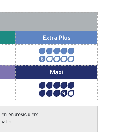
Extra Plus
Maxi
 en enuresisluiers,
matie.