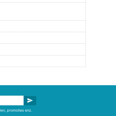
send
den, promoties enz.