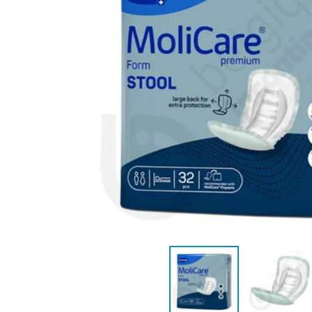
VROUWEN
HE
CONTINENTIEHULP
ONTVLE
ZWEMLUIER KINDEREN
ZWEMKLEDING
ZWEMPAK 
DEOD
PYJ
HYGIËNE & VERZORGING
KINDEREN