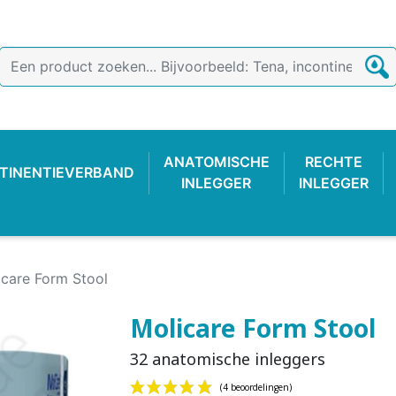
ANATOMISCHE
RECHTE
TINENTIEVERBAND
INLEGGER
INLEGGER
icare Form Stool
Molicare Form Stool
32 anatomische inleggers
TIEVERBAND
 BROEKJE
-LUIER
AB
ONDERZOEKSHANDSCHOEN
PLASTIC BROEKJE
FIXATIEBROEKJE
KATOENE
WASBAR
PLAS