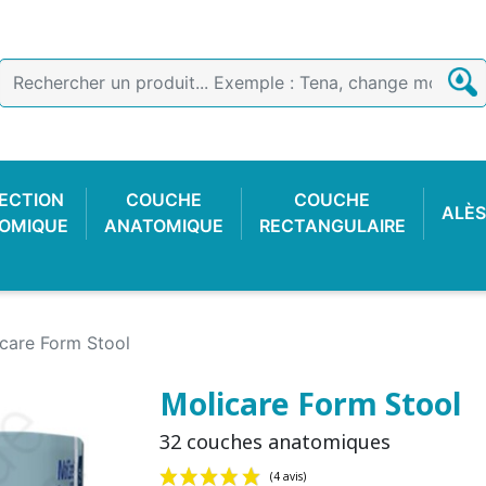
ECTION
COUCHE
COUCHE
ALÈS
OMIQUE
ANATOMIQUE
RECTANGULAIRE
care Form Stool
Molicare Form Stool
32 couches anatomiques
E COTON
 FACILE
CTION
OIR
CULOTTE PLASTIQUE
SLIP DE FIXATION
GANT D'EXAMEN
CULOTTE C
COUCHE
ALARME 