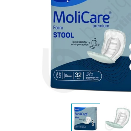
ANATOMIQUE FEMME
ANATOMIQ
AIDE À LA CONTINENCE
DÉTAC
LANGE PISCINE ENFANT
MAILLOT DE BAIN
MAILLOT DE 
DÉSODO
PYJ
HYGIÈNE & SOIN ENFANT