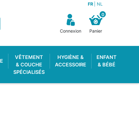
FR
NL
0
Connexion
Panier
VÊTEMENT
HYGIÈNE &
ENFANT
E
& COUCHE
ACCESSOIRE
& BÉBÉ
SPÉCIALISÉS
OTON ENFANT
 LAVABLE
STOP PIPI
POUBELLE À COUCHES
LANGE PISCINE
CULOTTE