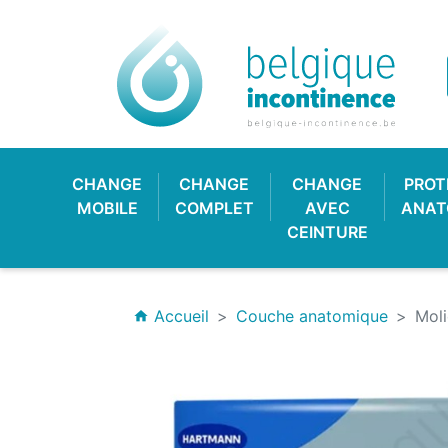
CHANGE
CHANGE
CHANGE
PROT
MOBILE
COMPLET
AVEC
ANAT
CEINTURE
Accueil
Couche anatomique
Moli
home
CULOTTE PLASTIQUE
CHANGE CLASSIQUE
HYGIÈNE & SOIN
PROTECTION
CULOTT
CHANGE
PROTE
BAV