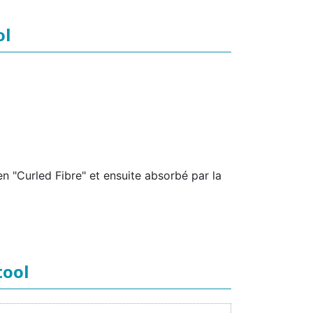
ol
en "Curled Fibre" et ensuite absorbé par la
tool