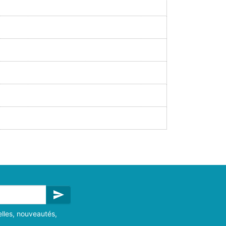
send
lles, nouveautés,