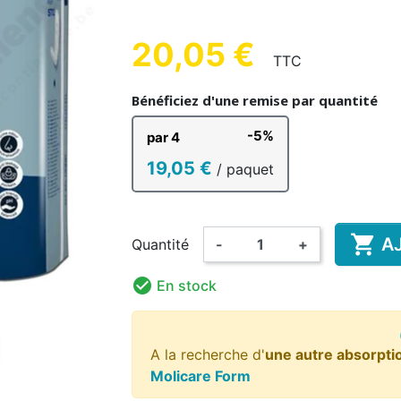
UE HOMME
ENFANT
AD
20,05 €
TTC
(4 avis)
Bénéficiez d'une remise par quantité
-5%
par 4
HANT &
DÉSINFECTION MAINS ET
COMP
BAIN ENFANT
RISANT
AMA
COUCHE LAVABLE
SURFACES
BODY
PYJAMA
GRENO
ALIM
19,05 €
/ paquet
ENFANT

A
Quantité
-
+

En stock
A la recherche d'
une autre absorpti
Molicare Form