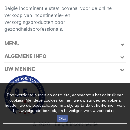
België Incontinentie staat bovenal voor de online
verkoop van incontinentie- en
verzorgingsproducten door
gezondheidsprofessionals.
MENU
ALGEMENE INFO
UW MENING
Door verder te surfen op deze site, aanvaardt u het gebruik van
cookies. Met deze cookies kunnen we uw surfgedrag volgen,
houden we uw boodschappenmandje up-to-date, herkennen we u
bij uw volgende bezoek, en beveiligen we uw verbinding.
Oké
© 2026 - België Incontinentie