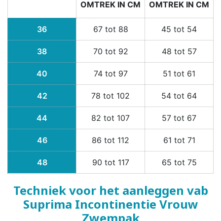
OMTREK IN CM
OMTREK IN CM
36
67 tot 88
45 tot 54
38
70 tot 92
48 tot 57
40
74 tot 97
51 tot 61
42
78 tot 102
54 tot 64
44
82 tot 107
57 tot 67
46
86 tot 112
61 tot 71
48
90 tot 117
65 tot 75
Techniek voor het aanleggen vab
Suprima Incontinentie Vrouw
Zwempak