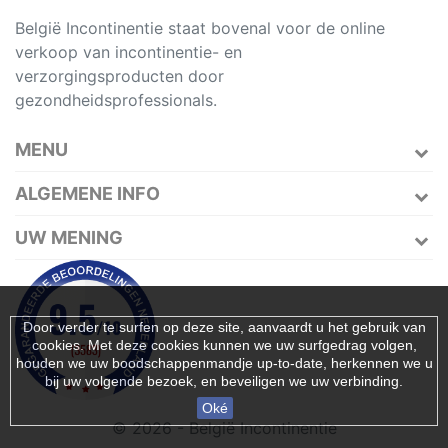
België Incontinentie staat bovenal voor de online
verkoop van incontinentie- en
verzorgingsproducten door
gezondheidsprofessionals.
MENU
ALGEMENE INFO
UW MENING
Door verder te surfen op deze site, aanvaardt u het gebruik van
cookies. Met deze cookies kunnen we uw surfgedrag volgen,
houden we uw boodschappenmandje up-to-date, herkennen we u
bij uw volgende bezoek, en beveiligen we uw verbinding.
Oké
© 2026 - België Incontinentie