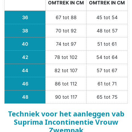
OMTREK IN CM
OMTREK IN CM
36
67 tot 88
45 tot 54
38
70 tot 92
48 tot 57
40
74 tot 97
51 tot 61
42
78 tot 102
54 tot 64
44
82 tot 107
57 tot 67
46
86 tot 112
61 tot 71
48
90 tot 117
65 tot 75
Techniek voor het aanleggen vab
Suprima Incontinentie Vrouw
Zwempak