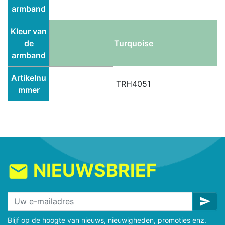
armband
Kleur van
de
Turquoise
armband
Artikelnu
TRH4051
mmer
NIEUWSBRIEF
mail
send
Blijf op de hoogte van nieuws, nieuwigheden, promoties enz.