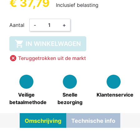
€ 37,79
Inclusief belasting
Aantal
-
+

IN WINKELWAGEN

Teruggetrokken uit de markt
Veilige
Snelle
Klantenservice
betaalmethode
bezorging
Omschrijving
Technische info