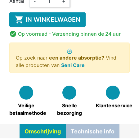
Aantal
-
+

IN WINKELWAGEN

Op voorraad
- Verzending binnen de 24 uur
Op zoek naar
een andere absorptie?
Vind
alle producten van
Seni Care
Veilige
Snelle
Klantenservice
betaalmethode
bezorging
Omschrijving
Technische info