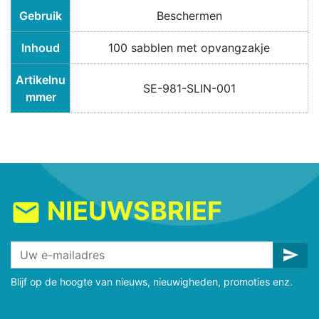
Gebruik
Beschermen
Inhoud
100 sabblen met opvangzakje
Artikelnu
SE-981-SLIN-001
mmer
NIEUWSBRIEF
mail
send
Blijf op de hoogte van nieuws, nieuwigheden, promoties enz.