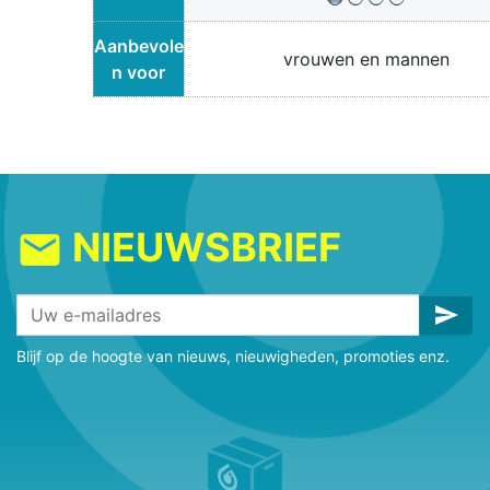
Aanbevole
vrouwen en mannen
n voor
NIEUWSBRIEF
mail
send
Blijf op de hoogte van nieuws, nieuwigheden, promoties enz.