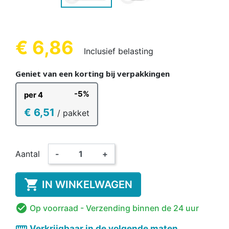
€ 6,86
Inclusief belasting
Geniet van een korting bij verpakkingen
-5%
per 4
€ 6,51
/ pakket
Aantal
-
+

IN WINKELWAGEN

Op voorraad
- Verzending binnen de 24 uur
straighten
Verkrijgbaar in de volgende maten