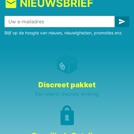
NIEUWSBRIEF
mail
send
Blijf op de hoogte van nieuws, nieuwigheden, promoties enz.
Discreet pakket
Een uiterst discrete levering