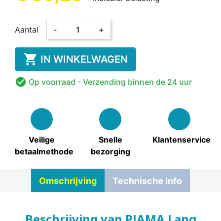
Aantal
-
+

IN WINKELWAGEN

Op voorraad
- Verzending binnen de 24 uur
Veilige
Snelle
Klantenservice
betaalmethode
bezorging
Omschrijving
Technische info
Beschrijving van PJAMA Lang