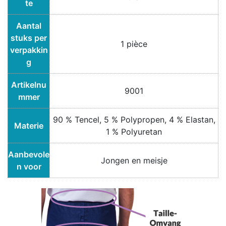
te
Aantal
stuks per
1 pièce
verpakkin
g
Artikelnu
9001
mmer
90 % Tencel, 5 % Polypropen, 4 % Elastan,
Materie
1 % Polyuretan
Aanbevole
Jongen en meisje
n voor