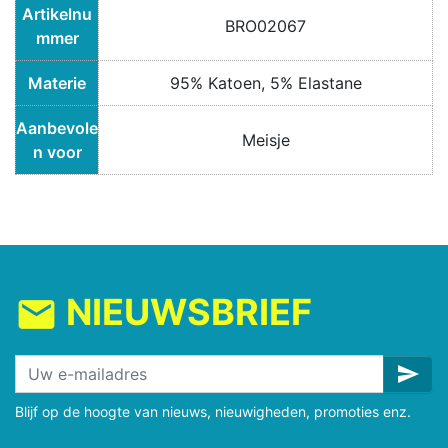
Artikelnu
BRO02067
mmer
Materie
95% Katoen, 5% Elastane
Aanbevole
Meisje
n voor
NIEUWSBRIEF
mail
send
Blijf op de hoogte van nieuws, nieuwigheden, promoties enz.