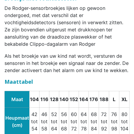
De Rodger-sensorbroekjes lijken op gewoon
ondergoed, met dat verschil dat er
vochtigheidsdetectors (sensoren) in verwerkt zitten.
Ze zijn bovendien uitgerust met drukknopen ter
aansluiting van de draadloze plaswekker of het
bekabelde Clippo-dagalarm van Rodger
Als het broekje van uw kind nat wordt, versturen de
sensoren in het broekje een signaal naar de zender. De
zender activeert dan het alarm om uw kind te wekken.
Maattabel
Maat
104
116
128
140
152
164
176
188
L
XL
42
46
52
56
60
64
68
72
76
80
Heupmaat
tot
tot
tot
tot
tot
tot
tot
tot
tot
tot
(cm)
54
58
64
68
72
78
84
92
98
104