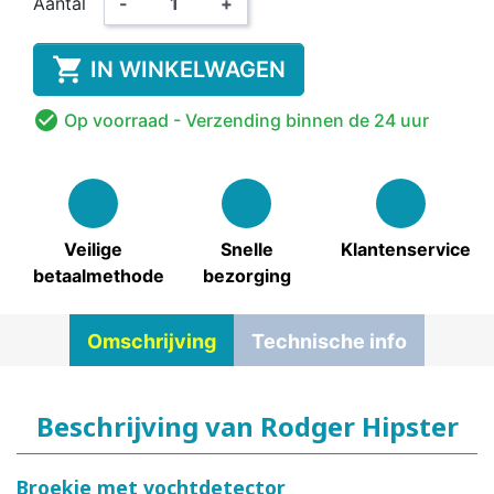
Aantal
-
+

IN WINKELWAGEN

Op voorraad
- Verzending binnen de 24 uur
Veilige
Snelle
Klantenservice
betaalmethode
bezorging
Omschrijving
Technische info
Beschrijving van Rodger Hipster
Broekje met vochtdetector