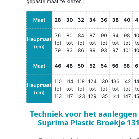
gepaste maat te kiezen :
Maat
28
30
32
34
36
38
40
4
76
80
84
87
90
94
98
1
Heupmaat
tot
tot
tot
tot
tot
tot
tot
t
(cm)
79
83
86
89
93
97
101
1
Maat
46
48
50
52
54
56
58
6
110
114
118
124
130
136
142
1
Heupmaat
tot
tot
tot
tot
tot
tot
tot
t
(cm)
113
117
123
129
135
141
147
1
Techniek voor het aanleggen
Suprima Plastic Broekje 13