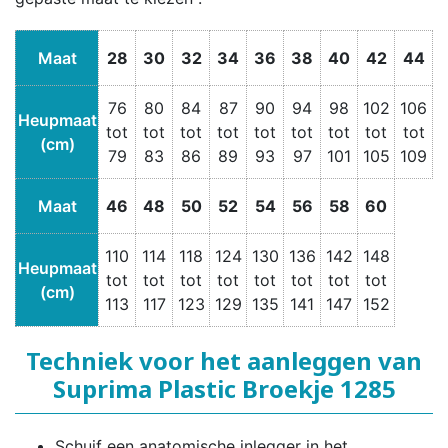
Maat
28
30
32
34
36
38
40
42
44
76
80
84
87
90
94
98
102
106
Heupmaat
tot
tot
tot
tot
tot
tot
tot
tot
tot
(cm)
79
83
86
89
93
97
101
105
109
Maat
46
48
50
52
54
56
58
60
110
114
118
124
130
136
142
148
Heupmaat
tot
tot
tot
tot
tot
tot
tot
tot
(cm)
113
117
123
129
135
141
147
152
Techniek voor het aanleggen van
Suprima Plastic Broekje 1285
Schuif een anatomische inlegger in het