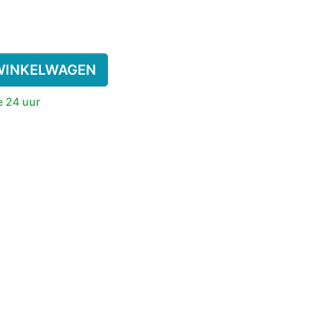
SSENEN
DEREN
WINKELWAGEN
e 24 uur
SUPPLEMENT
KINDEREN
ESIE
PLASWEKKER KINDEREN
ANTISLIPKOUS