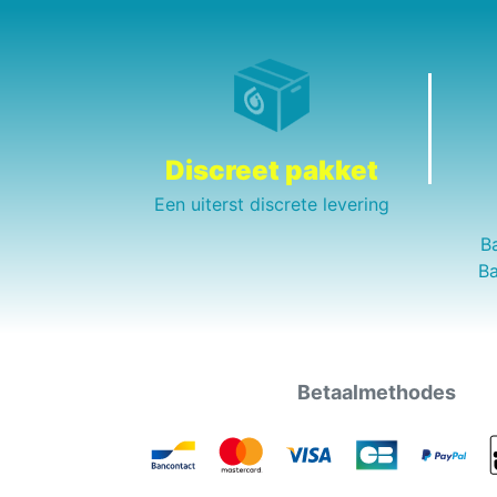
Discreet pakket
Een uiterst discrete levering
B
Ba
Betaalmethodes