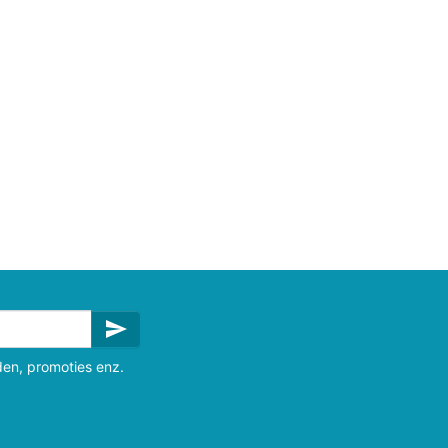
send
den, promoties enz.