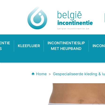
ENTIE
INCONTINENTIESLIP
KLEEFLUIER
INCON
S
MET HEUPBAND
Home
Gespecialiseerde kleding & lu
home
INCONTINENTIEVERBAND
HYGIËNE & VERZORGING
PLASTIC BROEKJE
KLASSIEKE LUIER
INCONTINEN
KATOENEN
PULL-UP
SL