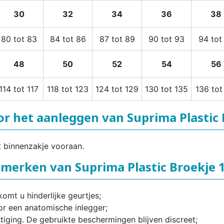
30
32
34
36
38
80 tot 83
84 tot 86
87 tot 89
90 tot 93
94 tot
48
50
52
54
56
114 tot 117
118 tot 123
124 tot 129
130 tot 135
136 tot
or het aanleggen van Suprima Plastic 
t binnenzakje vooraan.
merken van Suprima Plastic Broekje 
omt u hinderlijke geurtjes;
or een anatomische inlegger;
iging. De gebruikte beschermingen blijven discreet;