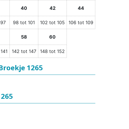
40
42
44
 97
98 tot 101
102 tot 105
106 tot 109
58
60
 141
142 tot 147
148 tot 152
Broekje 1265
1265