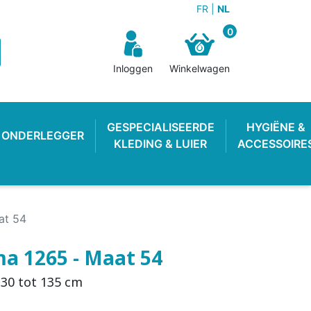
FR
NL
0
Inloggen
Winkelwagen
GESPECIALISEERDE
HYGIËNE &
ONDERLEGGER
KLEDING & LUIER
ACCESSOIRE
at 54
ma 1265 - Maat 54
30 tot 135 cm
N BROEKJE
E LUIER
WEKKER
OEFENBROEKJE
LUIEREMMER
ZWEMLUIER