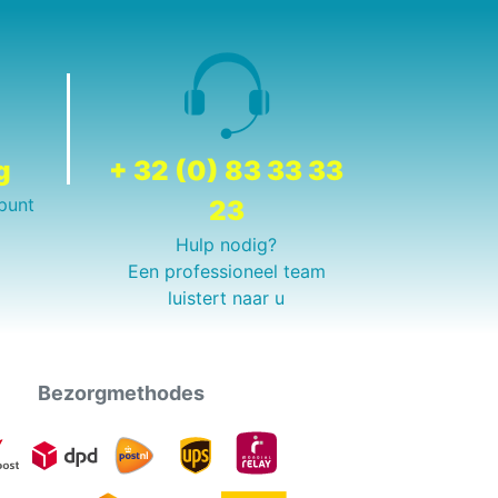
g
+ 32 (0) 83 33 33
punt
23
Hulp nodig?
Een professioneel team
luistert naar u
Bezorgmethodes