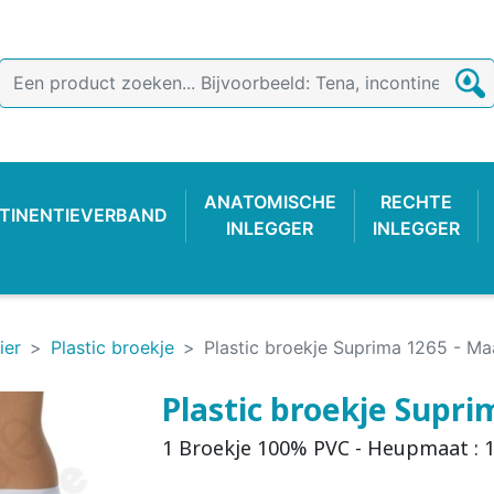
ANATOMISCHE
RECHTE
TINENTIEVERBAND
INLEGGER
INLEGGER
ier
Plastic broekje
Plastic broekje Suprima 1265 - Ma
Plastic broekje Supri
1 Broekje 100% PVC - Heupmaat : 1
TIEVERBAND
 BROEKJE
-LUIER
AB
ONDERZOEKSHANDSCHOEN
PLASTIC BROEKJE
FIXATIEBROEKJE
KATOENE
WASBAR
PLAS