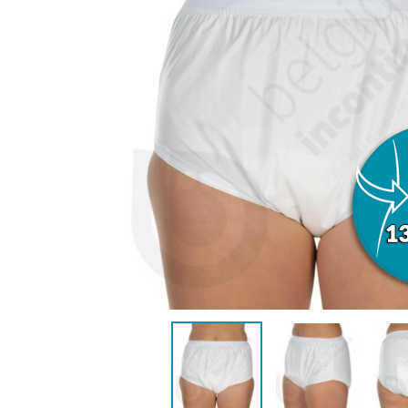
VROUWEN
HE
CONTINENTIEHULP
ONTVLE
ZWEMLUIER KINDEREN
ZWEMKLEDING
ZWEMPAK 
DEOD
PYJ
HYGIËNE & VERZORGING
KINDEREN