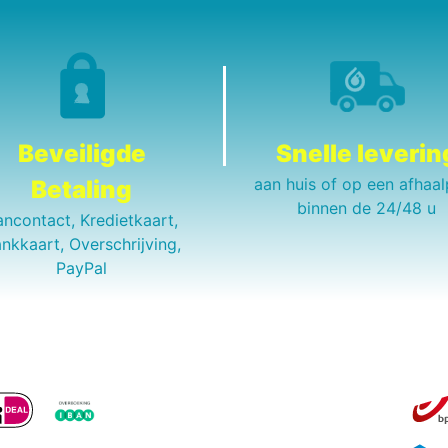
Beveiligde
Snelle leverin
aan huis of op een afhaal
Betaling
binnen de 24/48 u
ancontact, Kredietkaart,
nkkaart, Overschrijving,
PayPal